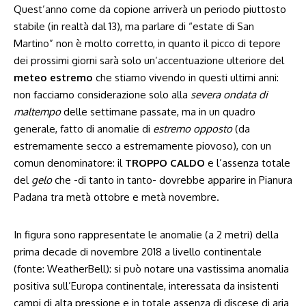
Quest’anno come da copione arriverà un periodo piuttosto
stabile (in realtà dal 13), ma parlare di “estate di San
Martino” non è molto corretto, in quanto il picco di tepore
dei prossimi giorni sarà solo un’accentuazione ulteriore del
meteo estremo
che stiamo vivendo in questi ultimi anni:
non facciamo considerazione solo alla
severa ondata di
maltempo
delle settimane passate, ma in un quadro
generale, fatto di anomalie di
estremo opposto
(da
estremamente secco a estremamente piovoso), con un
comun denominatore: il
TROPPO CALDO
e l’assenza totale
del
gelo
che -di tanto in tanto- dovrebbe apparire in Pianura
Padana tra metà ottobre e metà novembre.
In figura sono rappresentate le anomalie (a 2 metri) della
prima decade di novembre 2018 a livello continentale
(fonte: WeatherBell): si può notare una vastissima anomalia
positiva sull’Europa continentale, interessata da insistenti
campi di alta pressione e in totale assenza di discese di aria