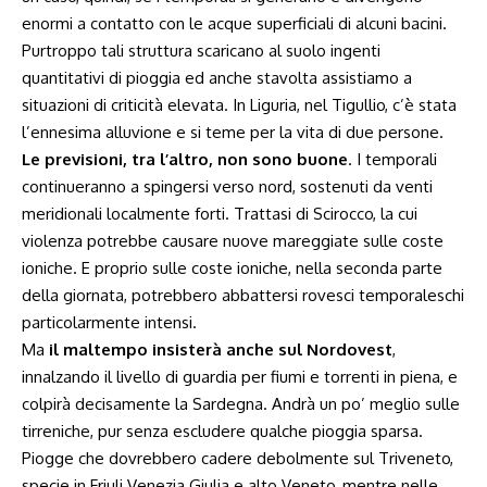
enormi a contatto con le acque superficiali di alcuni bacini.
Purtroppo tali struttura scaricano al suolo ingenti
quantitativi di pioggia ed anche stavolta assistiamo a
situazioni di criticità elevata. In Liguria, nel Tigullio, c’è stata
l’ennesima alluvione e si teme per la vita di due persone.
Le previsioni, tra l’altro, non sono buone
. I temporali
continueranno a spingersi verso nord, sostenuti da venti
meridionali localmente forti. Trattasi di Scirocco, la cui
violenza potrebbe causare nuove mareggiate sulle coste
ioniche. E proprio sulle coste ioniche, nella seconda parte
della giornata, potrebbero abbattersi rovesci temporaleschi
particolarmente intensi.
Ma
il maltempo insisterà anche sul Nordovest
,
innalzando il livello di guardia per fiumi e torrenti in piena, e
colpirà decisamente la Sardegna. Andrà un po’ meglio sulle
tirreniche, pur senza escludere qualche pioggia sparsa.
Piogge che dovrebbero cadere debolmente sul Triveneto,
specie in Friuli Venezia Giulia e alto Veneto, mentre nelle