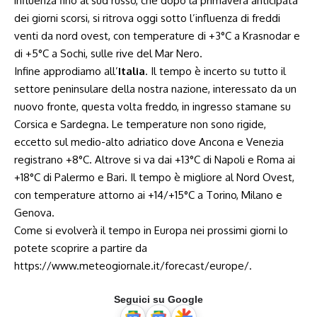
influenza fino al sud russo, che dopo la primavera anticipata
dei giorni scorsi, si ritrova oggi sotto l’influenza di freddi
venti da nord ovest, con temperature di +3°C a Krasnodar e
di +5°C a Sochi, sulle rive del Mar Nero.
Infine approdiamo all’
Italia
. Il tempo è incerto su tutto il
settore peninsulare della nostra nazione, interessato da un
nuovo fronte, questa volta freddo, in ingresso stamane su
Corsica e Sardegna. Le temperature non sono rigide,
eccetto sul medio-alto adriatico dove Ancona e Venezia
registrano +8°C. Altrove si va dai +13°C di Napoli e Roma ai
+18°C di Palermo e Bari. Il tempo è migliore al Nord Ovest,
con temperature attorno ai +14/+15°C a Torino, Milano e
Genova.
Come si evolverà il tempo in Europa nei prossimi giorni lo
potete scoprire a partire da
https://www.meteogiornale.it/forecast/europe/.
Seguici su Google