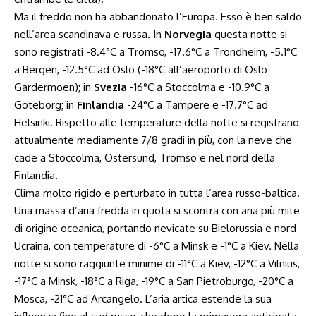
Ma il freddo non ha abbandonato l’Europa. Esso è ben saldo
nell’area scandinava e russa. In
Norvegia
questa notte si
sono registrati -8.4°C a Tromso, -17.6°C a Trondheim, -5.1°C
a Bergen, -12.5°C ad Oslo (-18°C all’aeroporto di Oslo
Gardermoen); in
Svezia
-16°C a Stoccolma e -10.9°C a
Goteborg; in
Finlandia
-24°C a Tampere e -17.7°C ad
Helsinki. Rispetto alle temperature della notte si registrano
attualmente mediamente 7/8 gradi in più, con la neve che
cade a Stoccolma, Ostersund, Tromso e nel nord della
Finlandia.
Clima molto rigido e perturbato in tutta l’area russo-baltica.
Una massa d’aria fredda in quota si scontra con aria più mite
di origine oceanica, portando nevicate su Bielorussia e nord
Ucraina, con temperature di -6°C a Minsk e -1°C a Kiev. Nella
notte si sono raggiunte minime di -11°C a Kiev, -12°C a Vilnius,
-17°C a Minsk, -18°C a Riga, -19°C a San Pietroburgo, -20°C a
Mosca, -21°C ad Arcangelo. L’aria artica estende la sua