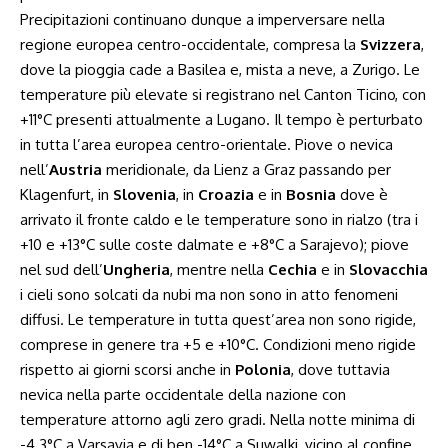
Precipitazioni continuano dunque a imperversare nella
regione europea centro-occidentale, compresa la
Svizzera
,
dove la pioggia cade a Basilea e, mista a neve, a Zurigo. Le
temperature più elevate si registrano nel Canton Ticino, con
+11°C presenti attualmente a Lugano. Il tempo è perturbato
in tutta l’area europea centro-orientale. Piove o nevica
nell’
Austria
meridionale, da Lienz a Graz passando per
Klagenfurt, in
Slovenia
, in
Croazia
e in
Bosnia
dove è
arrivato il fronte caldo e le temperature sono in rialzo (tra i
+10 e +13°C sulle coste dalmate e +8°C a Sarajevo); piove
nel sud dell’
Ungheria
, mentre nella
Cechia
e in
Slovacchia
i cieli sono solcati da nubi ma non sono in atto fenomeni
diffusi. Le temperature in tutta quest’area non sono rigide,
comprese in genere tra +5 e +10°C. Condizioni meno rigide
rispetto ai giorni scorsi anche in
Polonia
, dove tuttavia
nevica nella parte occidentale della nazione con
temperature attorno agli zero gradi. Nella notte minima di
-4.3°C a Varsavia e di ben -14°C a Suwalki, vicino al confine