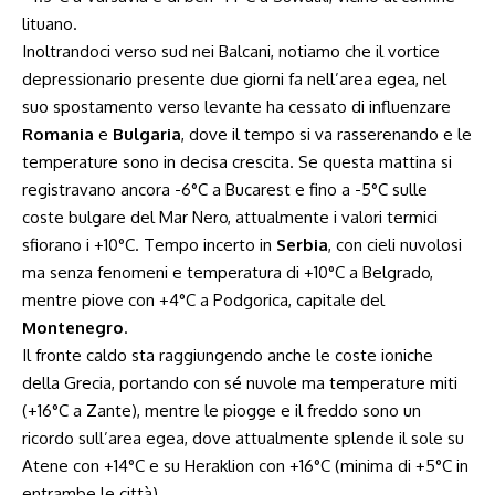
lituano.
Inoltrandoci verso sud nei Balcani, notiamo che il vortice
depressionario presente due giorni fa nell’area egea, nel
suo spostamento verso levante ha cessato di influenzare
Romania
e
Bulgaria
, dove il tempo si va rasserenando e le
temperature sono in decisa crescita. Se questa mattina si
registravano ancora -6°C a Bucarest e fino a -5°C sulle
coste bulgare del Mar Nero, attualmente i valori termici
sfiorano i +10°C. Tempo incerto in
Serbia
, con cieli nuvolosi
ma senza fenomeni e temperatura di +10°C a Belgrado,
mentre piove con +4°C a Podgorica, capitale del
Montenegro
.
Il fronte caldo sta raggiungendo anche le coste ioniche
della Grecia, portando con sé nuvole ma temperature miti
(+16°C a Zante), mentre le piogge e il freddo sono un
ricordo sull’area egea, dove attualmente splende il sole su
Atene con +14°C e su Heraklion con +16°C (minima di +5°C in
entrambe le città).