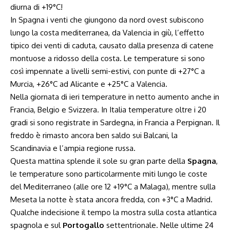
diurna di +19°C!
In Spagna i venti che giungono da nord ovest subiscono
lungo la costa mediterranea, da Valencia in giù, l’effetto
tipico dei venti di caduta, causato dalla presenza di catene
montuose a ridosso della costa. Le temperature si sono
così impennate a livelli semi-estivi, con punte di +27°C a
Murcia, +26°C ad Alicante e +25°C a Valencia.
Nella giornata di ieri temperature in netto aumento anche in
Francia, Belgio e Svizzera. In Italia temperature oltre i 20
gradi si sono registrate in Sardegna, in Francia a Perpignan. Il
freddo è rimasto ancora ben saldo sui Balcani, la
Scandinavia e l’ampia regione russa.
Questa mattina splende il sole su gran parte della
Spagna
,
le temperature sono particolarmente miti lungo le coste
del Mediterraneo (alle ore 12 +19°C a Malaga), mentre sulla
Meseta la notte è stata ancora fredda, con +3°C a Madrid.
Qualche indecisione il tempo la mostra sulla costa atlantica
spagnola e sul
Portogallo
settentrionale. Nelle ultime 24