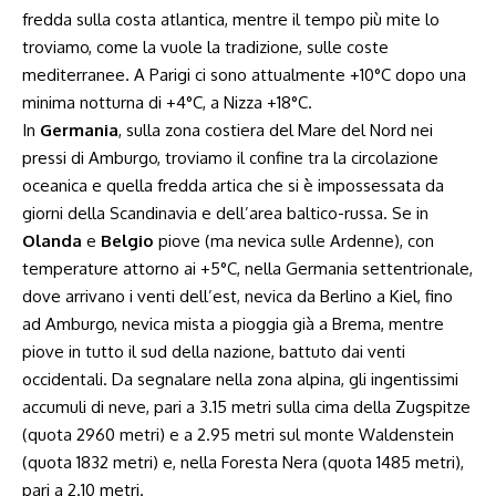
fredda sulla costa atlantica, mentre il tempo più mite lo
troviamo, come la vuole la tradizione, sulle coste
mediterranee. A Parigi ci sono attualmente +10°C dopo una
minima notturna di +4°C, a Nizza +18°C.
In
Germania
, sulla zona costiera del Mare del Nord nei
pressi di Amburgo, troviamo il confine tra la circolazione
oceanica e quella fredda artica che si è impossessata da
giorni della Scandinavia e dell’area baltico-russa. Se in
Olanda
e
Belgio
piove (ma nevica sulle Ardenne), con
temperature attorno ai +5°C, nella Germania settentrionale,
dove arrivano i venti dell’est, nevica da Berlino a Kiel, fino
ad Amburgo, nevica mista a pioggia già a Brema, mentre
piove in tutto il sud della nazione, battuto dai venti
occidentali. Da segnalare nella zona alpina, gli ingentissimi
accumuli di neve, pari a
3.15
metri sulla cima della Zugspitze
(quota 2960 metri) e a
2.95
metri sul monte Waldenstein
(quota 1832 metri) e, nella Foresta Nera (quota 1485 metri),
pari a
2.10
metri.