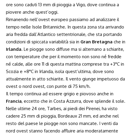
ore sono caduti 13 mm di pioggia a Vigo, dove continua a
piovere anche quest’oggi.
Rimanendo nell’ovest europeo passiamo ad analizzare il
tempo nelle Isole Britanniche. In questa zona sta arrivando
aria fredda dall’Atlantico settentrionale, che sta portando
condizioni di spiccata variabilità sia in
Gran Bretagna
che in
Irlanda
. Le piogge sono diffuse ma si alternano a schiarite,
con temperature che per il momento non sono né fredde
né calde, alle ore 11 di questa mattina comprese tra +3°C in
Scozia e +8°C in Irlanda, isola quest’ultima, dove sono
attualmente in atto schiarite. Il vento giunge impetuoso da
ovest o nord ovest, con punte di 75 km/h.
Il tempo continua ad essere grigio e piovoso anche in
Francia
, eccetto che in Costa Azzurra, dove splende il sole.
Nelle ultime 24 ore, Tarbes, ai piedi dei Pirenei, ha visto
cadere 25 mm di pioggia, Bordeaux 21 mm, ed anche nel
resto del paese le piogge non sono mancate. I venti da
nord ovest stanno facendo affluire aria moderatamente