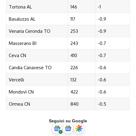
Tortona AL
146
-1
Basaluzzo AL
117
-0.9
Venaria Ceronda TO
253
-0.9
Masserano BI
243
-0.7
Ceva CN
410
-0.7
Candia Canavese TO
226
-0.6
Vercelli
132
-0.6
Mondovì CN
422
-0.6
Ormea CN
840
-0.5
Seguici su Google