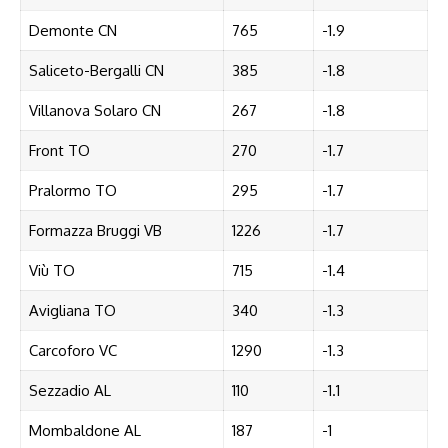
Demonte CN
765
-1.9
Saliceto-Bergalli CN
385
-1.8
Villanova Solaro CN
267
-1.8
Front TO
270
-1.7
Pralormo TO
295
-1.7
Formazza Bruggi VB
1226
-1.7
Viù TO
715
-1.4
Avigliana TO
340
-1.3
Carcoforo VC
1290
-1.3
Sezzadio AL
110
-1.1
Mombaldone AL
187
-1