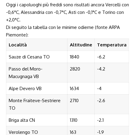
Oggi i capoluoghi più freddi sono risultati ancora Vercelli con
-0,6°C, Alessandria con -0,7°C, Asti con -0,1°C e Torino con
+2,0°C.
Di seguito la tabella con le minime odierne (fonte ARPA
Piemonte):
Località
Altitudine
Temperatura
Sauze di Cesana TO
1840
-6.2
Passo del Moro-
2820
-4.2
Macugnaga VB
Alpe Devero VB
1634
-4
Monte Fraiteve-Sestriere
2710
-2.6
TO
Briga alta CN
1310
-2.1
Verolengo TO
163
-1.9