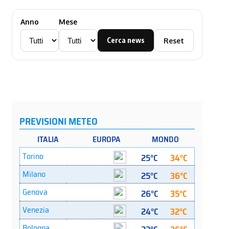
Anno
Mese
Cerca news
Reset