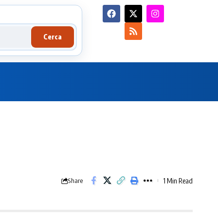
Cerca
1 Min Read
Share