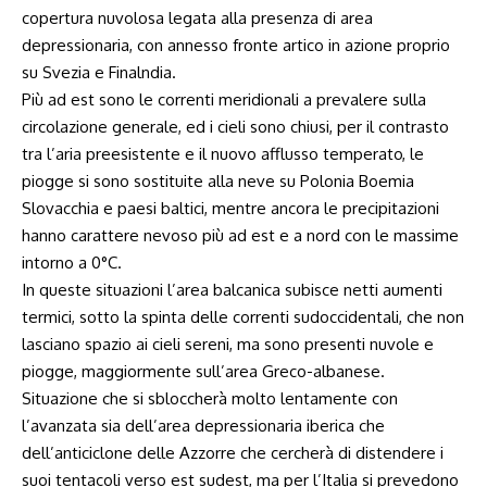
copertura nuvolosa legata alla presenza di area
depressionaria, con annesso fronte artico in azione proprio
su Svezia e Finalndia.
Più ad est sono le correnti meridionali a prevalere sulla
circolazione generale, ed i cieli sono chiusi, per il contrasto
tra l’aria preesistente e il nuovo afflusso temperato, le
piogge si sono sostituite alla neve su Polonia Boemia
Slovacchia e paesi baltici, mentre ancora le precipitazioni
hanno carattere nevoso più ad est e a nord con le massime
intorno a 0°C.
In queste situazioni l’area balcanica subisce netti aumenti
termici, sotto la spinta delle correnti sudoccidentali, che non
lasciano spazio ai cieli sereni, ma sono presenti nuvole e
piogge, maggiormente sull’area Greco-albanese.
Situazione che si sbloccherà molto lentamente con
l’avanzata sia dell’area depressionaria iberica che
dell’anticiclone delle Azzorre che cercherà di distendere i
suoi tentacoli verso est sudest, ma per l’Italia si prevedono