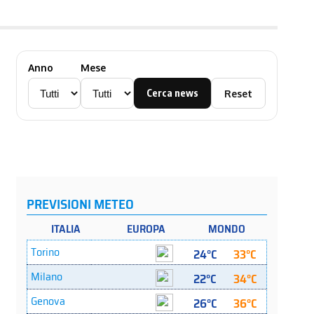
Anno
Mese
Cerca news
Reset