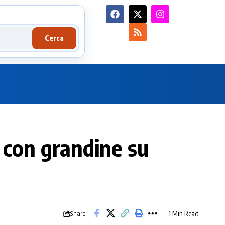
Cerca
e con grandine su
1 Min Read
Share