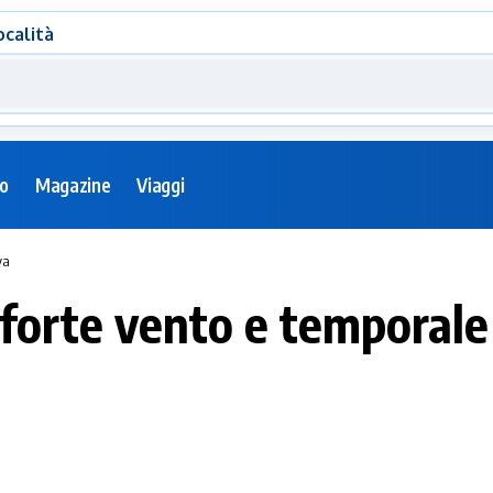
ocalità
eo
Magazine
Viaggi
va
, forte vento e temporal