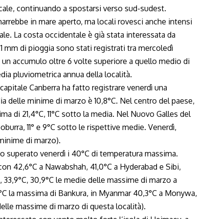
icale, continuando a spostarsi verso sud-sudest.
arrebbe in mare aperto, ma locali rovesci anche intensi
le. La costa occidentale è già stata interessata da
mm di pioggia sono stati registrati tra mercoledì
 di un accumulo oltre 6 volte superiore a quello medio di
ia pluviometrica annua della località.
capitale Canberra ha fatto registrare venerdì una
a delle minime di marzo è 10,8°C. Nel centro del paese,
ima di 21,4°C, 11°C sotto la media. Nel Nuovo Galles del
burra, 11° e 9°C sotto le rispettive medie. Venerdì,
 minime di marzo).
no superato venerdì i 40°C di temperatura massima.
, con 42,6°C a Nawabshah, 41,0°C a Hyderabad e Sibi,
°, 33,9°C, 30,9°C le medie delle massime di marzo a
6°C la massima di Bankura, in Myanmar 40,3°C a Monywa,
delle massime di marzo di questa località).