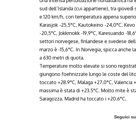
Una intensa perturbazione nordatlantica ha i
sud dell’Islanda (cui appartiene), tra giovedì 
e 120 km/h, con temperatura appena superior
Karasjok -25,5°C, Kautokeino -24,0°C, Kevo 
-20,5°C, Jokkmokk -19,9°C, Karesuando -18,6
settori norvegese, finlandese e svedese del
marzo è -15,6°C. In Norvegia, spicca anche l
a 630 metri di quota.
Temperature molto elevate si sono registrat
giungono foehnizzate lungo le coste del lito
toccato +28.9°C, Malaga +27,0°C, Valencia +2
massima è stata di +23.5°C. Molto mite è st
Saragozza. Madrid ha toccato i +20.6°C.
Seguici s