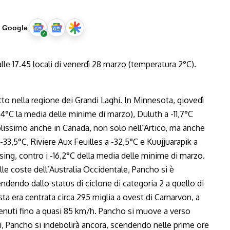
u Google
utto nella regione dei Grandi Laghi. In Minnesota, giovedì
1,4°C la media delle minime di marzo), Duluth a -11,7°C
lissimo anche in Canada, non solo nell’Artico, ma anche
33,5°C, Riviere Aux Feuilles a -32,5°C e Kuujjuarapik a
asing, contro i -16,2°C della media delle minime di marzo.
le coste dell’Australia Occidentale, Pancho si è
dendo dallo status di ciclone di categoria 2 a quello di
ta era centrata circa 295 miglia a ovest di Carnarvon, a
enuti fino a quasi 85 km/h. Pancho si muove a verso
i, Pancho si indebolirà ancora, scendendo nelle prime ore