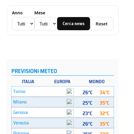
Anno
Mese
Cerca news
Reset