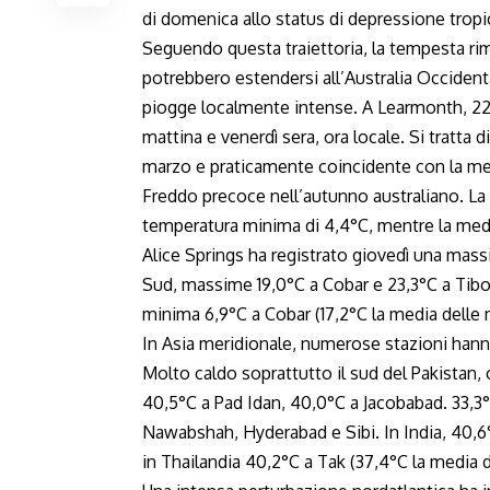
di domenica allo status di depressione trop
Seguendo questa traiettoria, la tempesta rim
potrebbero estendersi all’Australia Occidenta
piogge localmente intense. A Learmonth, 221 
mattina e venerdì sera, ora locale. Si tratta
marzo e praticamente coincidente con la med
Freddo precoce nell’autunno australiano. La 
temperatura minima di 4,4°C, mentre la medi
Alice Springs ha registrato giovedì una mass
Sud, massime 19,0°C a Cobar e 23,3°C a Tiboo
minima 6,9°C a Cobar (17,2°C la media delle
In Asia meridionale, numerose stazioni han
Molto caldo soprattutto il sud del Pakistan
40,5°C a Pad Idan, 40,0°C a Jacobabad. 33,3
Nawabshah, Hyderabad e Sibi. In India, 40,
in Thailandia 40,2°C a Tak (37,4°C la media 