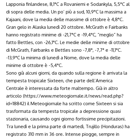
Lapponia finlandese, 8,1°C a Rovaniemi e Sodankyla, 5,5°C al
di sopra delle media. Un po’ più a sud, 10,9°C la massima a
Kajaani, dove la media delle massime di ottobre è 4,8°C.
Gran gelo in Alaska lunedì 20 ottobre. McGrath e Fairbanks
hanno registrato minime di -21,7°C e -19,4°C, “meglio” ha
fatto Bettles, con -26,1°C. Le medie delle minime di ottobre
di McGrath, Fairbanks e Bettles sono -7,8°, -7,7° e -11,1°C.
-13,9°C la minima di lunedì a Nome, dove la media delle
minime di ottobre è -5,4°C.
Sono già alcuni giorni, da quando sulla regione è arrivata la
tempesta tropicale Sixteen, che parte dell’America
Centrale è interessata da forte maltempo. Già in altro
articolo (https://www.meteogiornale.it/news/read.php?
id=18842) il Meteogiornale ha scritto come Sixteen si sia
trasformata da tempesta tropicale a depressione quasi
stazionaria, causando ogni giorno fortissime precipitazioni.
Tra lunedì e la prima parte di martedì, Trujillo (Honduras) ha
registrato 310 mm in 36 ore. Intense piogge, sempre in