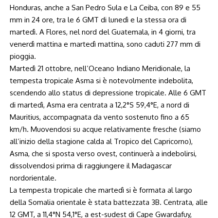
Honduras, anche a San Pedro Sula e La Ceiba, con 89 e 55
mm in 24 ore, tra le 6 GMT di lunedì e la stessa ora di
martedì. A Flores, nel nord del Guatemala, in 4 giorni, tra
venerdì mattina e martedì mattina, sono caduti 277 mm di
pioggia.
Martedì 21 ottobre, nell’Oceano Indiano Meridionale, la
tempesta tropicale Asma si è notevolmente indebolita,
scendendo allo status di depressione tropicale. Alle 6 GMT
di martedì, Asma era centrata a 12,2°S 59,4°E, a nord di
Mauritius, accompagnata da vento sostenuto fino a 65
km/h. Muovendosi su acque relativamente fresche (siamo
all’inizio della stagione calda al Tropico del Capricorno),
Asma, che si sposta verso ovest, continuerà a indebolirsi,
dissolvendosi prima di raggiungere il Madagascar
nordorientale.
La tempesta tropicale che martedì si è formata al largo
della Somalia orientale è stata battezzata 3B. Centrata, alle
12 GMT, a 11,4°N 54,1°E, a est-sudest di Cape Gwardafuy,