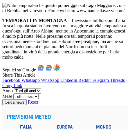
TEMPORALI IN MONTAGNA
– Lievissime infiltrazioni d’aria
fresca in quota stanno favorendo una maggiore attività temporalesca
quest’oggi sull’Arco Alpino, mentre in Appennino la cumulogenesi
è molto più riotta. Nelle prossime ore tali temporali potranno
occasionalmente sfondare non solo su aree prealpine, ma anche su
settori pedemontani di pianura del Nord: non escluse forti
grandinate, in virtù della grande energia a disposizione per l’aria
molto calda.
Seguici su Google
Share This Article
Facebook
Whatsapp
Whatsapp
LinkedIn
Reddit
Telegram
Threads
Copy Link
Anno
Mese
Reset
Cerca news