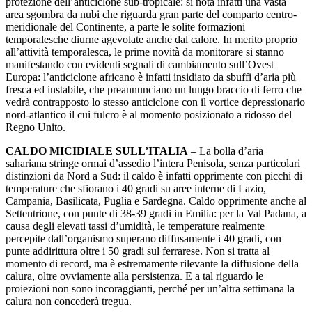
protezione dell’anticiclone sub-tropicale: si nota infatti una vasta
area sgombra da nubi che riguarda gran parte del comparto centro-
meridionale del Continente, a parte le solite formazioni
temporalesche diurne agevolate anche dal calore. In merito proprio
all’attività temporalesca, le prime novità da monitorare si stanno
manifestando con evidenti segnali di cambiamento sull’Ovest
Europa: l’anticiclone africano è infatti insidiato da sbuffi d’aria più
fresca ed instabile, che preannunciano un lungo braccio di ferro che
vedrà contrapposto lo stesso anticiclone con il vortice depressionario
nord-atlantico il cui fulcro è al momento posizionato a ridosso del
Regno Unito.
CALDO MICIDIALE SULL’ITALIA
– La bolla d’aria
sahariana stringe ormai d’assedio l’intera Penisola, senza particolari
distinzioni da Nord a Sud: il caldo è infatti opprimente con picchi di
temperature che sfiorano i 40 gradi su aree interne di Lazio,
Campania, Basilicata, Puglia e Sardegna. Caldo opprimente anche al
Settentrione, con punte di 38-39 gradi in Emilia: per la Val Padana, a
causa degli elevati tassi d’umidità, le temperature realmente
percepite dall’organismo superano diffusamente i 40 gradi, con
punte addirittura oltre i 50 gradi sul ferrarese. Non si tratta al
momento di record, ma è estremamente rilevante la diffusione della
calura, oltre ovviamente alla persistenza. E a tal riguardo le
proiezioni non sono incoraggianti, perché per un’altra settimana la
calura non concederà tregua.