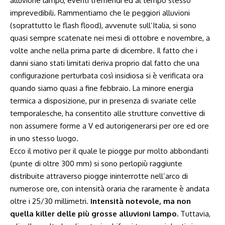
alluvione lampo, eventi tremendi ed al tempo stesso
imprevedibili. Rammentiamo che le peggiori alluvioni
(soprattutto le flash flood), avvenute sull’Italia, si sono
quasi sempre scatenate nei mesi di ottobre e novembre, a
volte anche nella prima parte di dicembre. Il fatto che i
danni siano stati limitati deriva proprio dal fatto che una
configurazione perturbata così insidiosa si è verificata ora
quando siamo quasi a fine febbraio. La minore energia
termica a disposizione, pur in presenza di svariate celle
temporalesche, ha consentito alle strutture convettive di
non assumere forme a V ed autorigenerarsi per ore ed ore
in uno stesso luogo.
Ecco il motivo per il quale le piogge pur molto abbondanti
(punte di oltre 300 mm) si sono perlopiù raggiunte
distribuite attraverso piogge ininterrotte nell’arco di
numerose ore, con intensità oraria che raramente è andata
oltre i 25/30 millimetri.
Intensità notevole, ma non
quella killer delle più grosse alluvioni lampo.
Tuttavia,