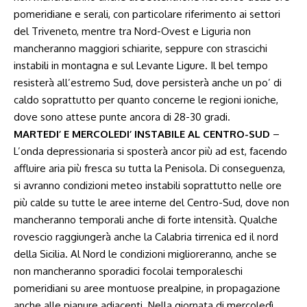
pomeridiane e serali, con particolare riferimento ai settori
del Triveneto, mentre tra Nord-Ovest e Liguria non
mancheranno maggiori schiarite, seppure con strascichi
instabili in montagna e sul Levante Ligure. Il bel tempo
resisterà all’estremo Sud, dove persisterà anche un po’ di
caldo soprattutto per quanto concerne le regioni ioniche,
dove sono attese punte ancora di 28-30 gradi.
MARTEDI’ E MERCOLEDI’ INSTABILE AL CENTRO-SUD
–
L’onda depressionaria si sposterà ancor più ad est, facendo
affluire aria più fresca su tutta la Penisola. Di conseguenza,
si avranno condizioni meteo instabili soprattutto nelle ore
più calde su tutte le aree interne del Centro-Sud, dove non
mancheranno temporali anche di forte intensità. Qualche
rovescio raggiungerà anche la Calabria tirrenica ed il nord
della Sicilia. Al Nord le condizioni miglioreranno, anche se
non mancheranno sporadici focolai temporaleschi
pomeridiani su aree montuose prealpine, in propagazione
anche alle pianure adiacenti. Nella giornata di mercoledì