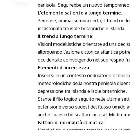
penisola. Seguirebbe un nuovo temporaneo r
L’elemento saliente a lungo termine.
Permane, oramai sembra certo, il trend ondul
incastonata tra isole britanniche e Islanda.
Il trend a lungo termine:
Visioni modellistiche orientate ad una decisa
allorquando l’azione ciclonica atlantica pot
occidentale coinvolgendo nel suo respiro fre
Elementi di incertezza:
Inserirsi in un contesto ondulatorio oceanico
meteorologiche della nostra penisola dipend
depressione tra Islanda e isole britanniche.
Stante il filo logico seguito nelle ultime se
estensione verso sudest del flusso umido atl
anche i paesi che si affacciano sul Mediterra
Fattori di normalità climatica: