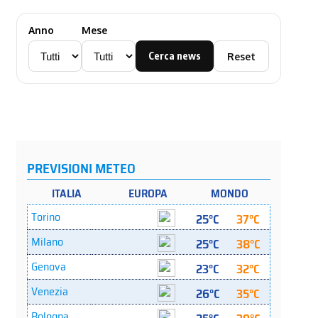
Anno
Mese
Cerca news
Reset