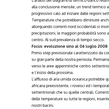
L’analisi del diagramma termico-barico relati
alla conclusione mensile, un trend termico a
progressivo calo ad iniziare dalle regioni sett
Temperature che potrebbero diminuire anche 
allorquando correnti nord occidentali si insi
precipitazioni, le maggiori probabilità sono a
centro. Al sud prevalenza di tempo secco.
Focus: evoluzione sino al 06 luglio 2008
Primo step previsionale caratterizzato da c
su gran parte della nostra penisola. Permarr
verso le aree appenniniche centro settentriona
e l’inizio della prossima.
L’afflusso di aria umida oceanica potrebbe qu
africana preesistente, i rovesci ed i temporali
settentrionali che su quelle centrali. Corre
delle temperature su tutte le regioni, inseri
nostri bacini.