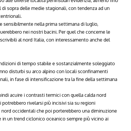
vo alle diverse località peninsulari evidenzia, almeno fino
l di sopra delle medie stagionali, con tendenza ad un
entrionali.
sensibilmente nella prima settimana di luglio,
nuerebbero nei nostri bacini. Per quel che concerne le
scrivibili al nord Italia, con interessamento anche del
ondizioni di tempo stabile e sostanzialmente soleggiato
anno disturbi su arco alpino con locali sconfinamenti
li, in fase di intensificazione tra la fine della settimana
indi acuire i contrasti termici con quella calda nord
 potrebbero rivelarsi più incisivi sia su regioni
nti nord occidentali che poi porterebbero una diminuzione
te in un trend ciclonico oceanico sempre più vicino ai