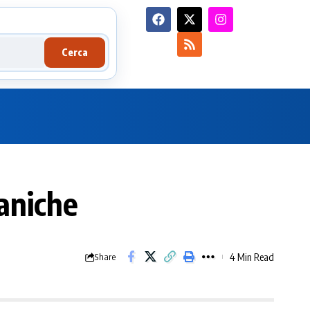
Cerca
eaniche
4 Min Read
Share