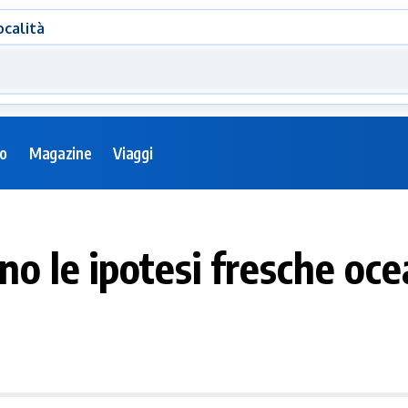
ocalità
eo
Magazine
Viaggi
ono le ipotesi fresche oc