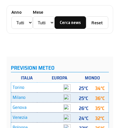
Anno
Mese
Cerca news
Reset