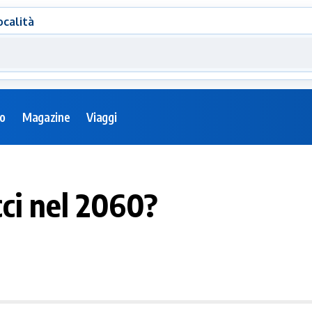
ocalità
eo
Magazine
Viaggi
cci nel 2060?