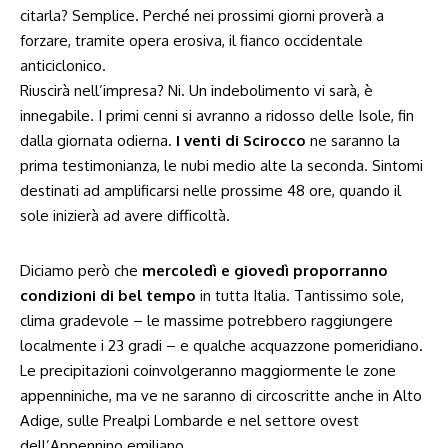
citarla? Semplice. Perché nei prossimi giorni proverà a
forzare, tramite opera erosiva, il fianco occidentale
anticiclonico.
Riuscirà nell’impresa? Ni. Un indebolimento vi sarà, è
innegabile. I primi cenni si avranno a ridosso delle Isole, fin
dalla giornata odierna.
I venti di Scirocco
ne saranno la
prima testimonianza, le nubi medio alte la seconda. Sintomi
destinati ad amplificarsi nelle prossime 48 ore, quando il
sole inizierà ad avere difficoltà.
Diciamo però che
mercoledì e giovedì proporranno
condizioni di bel tempo
in tutta Italia. Tantissimo sole,
clima gradevole – le massime potrebbero raggiungere
localmente i 23 gradi – e qualche acquazzone pomeridiano.
Le precipitazioni coinvolgeranno maggiormente le zone
appenniniche, ma ve ne saranno di circoscritte anche in Alto
Adige, sulle Prealpi Lombarde e nel settore ovest
dell’Appennino emiliano.