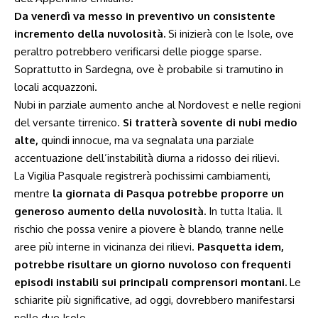
Da venerdì va messo in preventivo un consistente
incremento della nuvolosità.
Si inizierà con le Isole, ove
peraltro potrebbero verificarsi delle piogge sparse.
Soprattutto in Sardegna, ove è probabile si tramutino in
locali acquazzoni.
Nubi in parziale aumento anche al Nordovest e nelle regioni
del versante tirrenico.
Si tratterà sovente di nubi medio
alte,
quindi innocue, ma va segnalata una parziale
accentuazione dell’instabilità diurna a ridosso dei rilievi.
La Vigilia Pasquale registrerà pochissimi cambiamenti,
mentre
la giornata di Pasqua potrebbe proporre un
generoso aumento della nuvolosità.
In tutta Italia. Il
rischio che possa venire a piovere è blando, tranne nelle
aree più interne in vicinanza dei rilievi.
Pasquetta idem,
potrebbe risultare un giorno nuvoloso con frequenti
episodi instabili sui principali comprensori montani.
Le
schiarite più significative, ad oggi, dovrebbero manifestarsi
nelle due Isole.