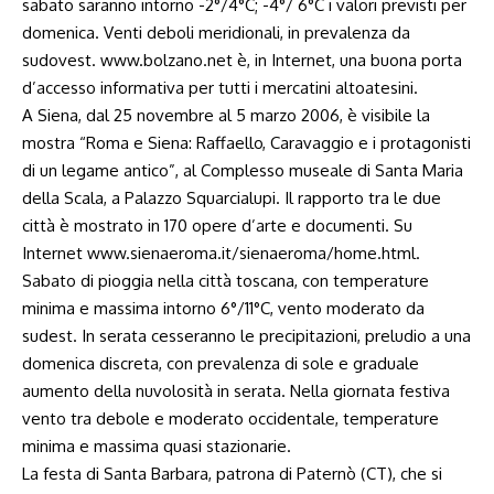
sabato saranno intorno -2°/4°C; -4°/ 6°C i valori previsti per
domenica. Venti deboli meridionali, in prevalenza da
sudovest.
www.bolzano.net
è, in Internet, una buona porta
d’accesso informativa per tutti i mercatini altoatesini.
A Siena, dal 25 novembre al 5 marzo 2006, è visibile la
mostra “Roma e Siena: Raffaello, Caravaggio e i protagonisti
di un legame antico”, al Complesso museale di Santa Maria
della Scala, a Palazzo Squarcialupi. Il rapporto tra le due
città è mostrato in 170 opere d’arte e documenti. Su
Internet
www.sienaeroma.it/sienaeroma/home.html.
Sabato di pioggia nella città toscana, con temperature
minima e massima intorno 6°/11°C, vento moderato da
sudest. In serata cesseranno le precipitazioni, preludio a una
domenica discreta, con prevalenza di sole e graduale
aumento della nuvolosità in serata. Nella giornata festiva
vento tra debole e moderato occidentale, temperature
minima e massima quasi stazionarie.
La festa di Santa Barbara, patrona di Paternò (CT), che si