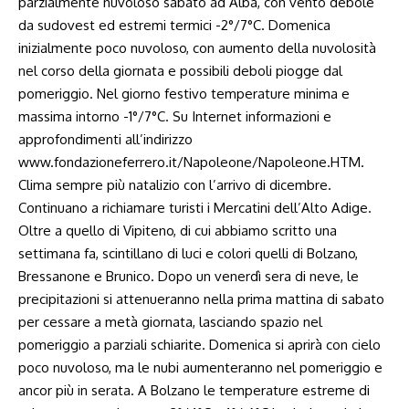
parzialmente nuvoloso sabato ad Alba, con vento debole
da sudovest ed estremi termici -2°/7°C. Domenica
inizialmente poco nuvoloso, con aumento della nuvolosità
nel corso della giornata e possibili deboli piogge dal
pomeriggio. Nel giorno festivo temperature minima e
massima intorno -1°/7°C. Su Internet informazioni e
approfondimenti all’indirizzo
www.fondazioneferrero.it/Napoleone/Napoleone.HTM.
Clima sempre più natalizio con l’arrivo di dicembre.
Continuano a richiamare turisti i Mercatini dell’Alto Adige.
Oltre a quello di Vipiteno, di cui abbiamo scritto una
settimana fa, scintillano di luci e colori quelli di Bolzano,
Bressanone e Brunico. Dopo un venerdì sera di neve, le
precipitazioni si attenueranno nella prima mattina di sabato
per cessare a metà giornata, lasciando spazio nel
pomeriggio a parziali schiarite. Domenica si aprirà con cielo
poco nuvoloso, ma le nubi aumenteranno nel pomeriggio e
ancor più in serata. A Bolzano le temperature estreme di