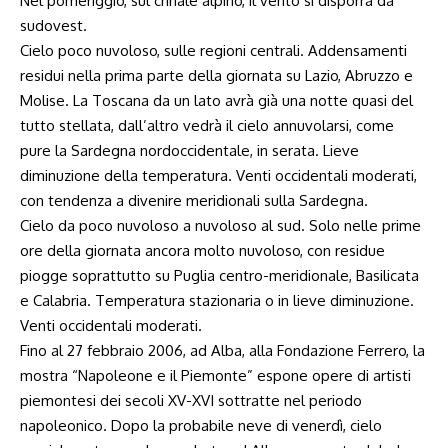
Nel pomeriggio, sul crinale alpino, il vento si disporrà da
sudovest.
Cielo poco nuvoloso, sulle regioni centrali. Addensamenti
residui nella prima parte della giornata su Lazio, Abruzzo e
Molise. La Toscana da un lato avrà già una notte quasi del
tutto stellata, dall’altro vedrà il cielo annuvolarsi, come
pure la Sardegna nordoccidentale, in serata. Lieve
diminuzione della temperatura. Venti occidentali moderati,
con tendenza a divenire meridionali sulla Sardegna.
Cielo da poco nuvoloso a nuvoloso al sud. Solo nelle prime
ore della giornata ancora molto nuvoloso, con residue
piogge soprattutto su Puglia centro-meridionale, Basilicata
e Calabria. Temperatura stazionaria o in lieve diminuzione.
Venti occidentali moderati.
Fino al 27 febbraio 2006, ad Alba, alla Fondazione Ferrero, la
mostra “Napoleone e il Piemonte” espone opere di artisti
piemontesi dei secoli XV-XVI sottratte nel periodo
napoleonico. Dopo la probabile neve di venerdì, cielo