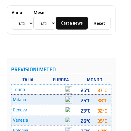
Anno
Mese
Cerca news
Reset