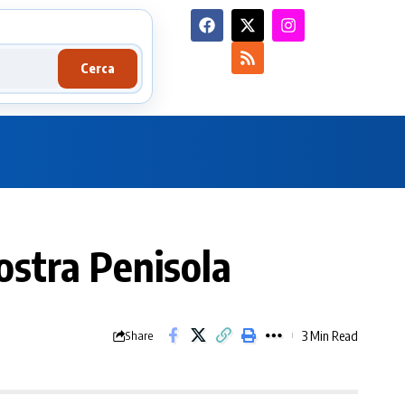
Cerca
 nostra Penisola
3 Min Read
Share