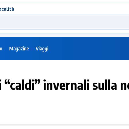
ocalità
eo
Magazine
Viaggi
ni “caldi” invernali sulla