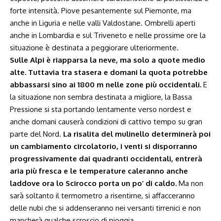
forte intensità. Piove pesantemente sul Piemonte, ma
anche in Liguria e nelle valli Valdostane. Ombrelli aperti
anche in Lombardia e sul Triveneto e nelle prossime ore la
situazione è destinata a peggiorare ulteriormente.
Sulle Alpi è riapparsa la neve, ma solo a quote medio
alte. Tuttavia tra stasera e domani la quota potrebbe
abbassarsi sino ai 1800 m nelle zone più occidentali.
E
la situazione non sembra destinata a migliore, la Bassa
Pressione si sta portando lentamente verso nordest e
anche domani causerà condizioni di cattivo tempo su gran
parte del Nord.
La risalita del mulinello determinerà poi
un cambiamento circolatorio, i venti si disporranno
progressivamente dai quadranti occidentali, entrerà
aria più fresca e le temperature caleranno anche
laddove ora lo Scirocco porta un po’ di caldo.
Ma non
sarà soltanto il termometro a risentirne, si affacceranno
delle nubi che si addenseranno nei versanti tirrenici e non
mancherà qualche scroscio di pioggia.