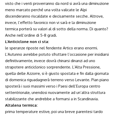
visto che i venti proverranno da nord si avrà una diminuzione
meno marcato perché una volta valicate le Alpi
discenderanno riscaldate e decisamente secche. Altrove,
invece, l’effetto favonico non vi sarà e la diminuzione
termica porterà su valori al di sotto della norma. Di quanto?
Anche nell’ordine di 5-8 gradi.
L’Anticiclone non ci sta:
le speranze riposte nel fendente Artico erano enormi.
L’Autunno avrebbe potuto sfruttare l’occasione per insidiarsi
definitivamente, invece dovrà chinarsi dinanzi ad uno
strapotere anticiclonico sorprendente. L’Alta Pressione,
quella delle Azzorre, si è giusto spostata e fin dalla giornata
di domenica riguadagnerà terreno verso Levante. Pian piano
sposterà i suoi massimi verso i Paesi dell’Europa centro
settentrionale, unendosi nuovamente ad un’altra struttura
stabilizzante che andrebbe a formarsi a in Scandinavia.
Altalena termica:
prima temperature estive, poi una breve parentesi tardo