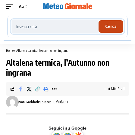
Aa
Cerca località meteo
Cerca
Home
»
Altalena termica, l’Autunno non ingrana
Altalena termica, l’Autunno non
ingrana
4 Min Read
Ivan Gaddari
Published: 07/10/2011
Seguici su Google