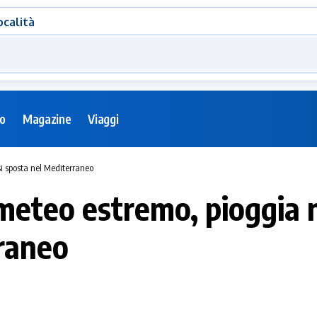
ocalità
eo
Magazine
Viaggi
si sposta nel Mediterraneo
 meteo estremo, pioggia n
rraneo