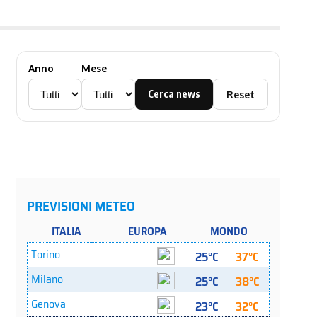
Anno
Mese
Cerca news
Reset