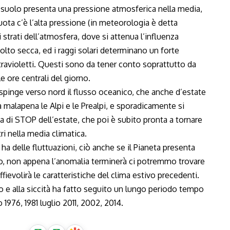
l suolo presenta una pressione atmosferica nella media,
ota c’è l’alta pressione (in meteorologia è detta
 strati dell’atmosfera, dove si attenua l’influenza
molto secca, ed i raggi solari determinano un forte
 ultravioletti. Questi sono da tener conto soprattutto da
e ore centrali del giorno.
spinge verso nord il flusso oceanico, che anche d’estate
malapena le Alpi e le Prealpi, e sporadicamente si
 di STOP dell’estate, che poi è subito pronta a tornare
i nella media climatica.
a ha delle fluttuazioni, ciò anche se il Pianeta presenta
to, non appena l’anomalia terminerà ci potremmo trovare
fievolirà le caratteristiche del clima estivo precedenti.
o e alla siccità ha fatto seguito un lungo periodo tempo
1976, 1981 luglio 2011, 2002, 2014.