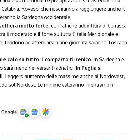
ana e poi l’Umbria. Le precipitazioni si trasferiranno a
Calabria. Rovesci che riusciranno a raggiungere anche il
sseranno la Sardegna occidentale.
offierà molto forte,
con raffiche addirittura di burrasca
a il moderato e il forte su tutta l’Italia Meridionale e
ove tendono ad attenuarsi a fine giornata saranno Toscana
e calo su tutto il comparto tirrenico.
In Sardegna e
lo sarà meno nei versanti adriatici.
In Puglia si
i.
Leggero aumento delle massime anche al Nordovest,
rado sul Nordest. Le minime caleranno in entrambi i
u Google