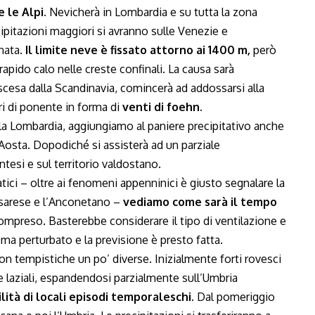
 le Alpi.
Nevicherà in Lombardia e su tutta la zona
ipitazioni maggiori si avranno sulle Venezie e
rnata.
Il limite neve è fissato attorno ai 1400 m,
però
apido calo nelle creste confinali. La causa sarà
iscesa dalla Scandinavia, comincerà ad addossarsi alla
ori di ponente in forma di
venti di foehn.
la Lombardia, aggiungiamo al paniere precipitativo anche
’Aosta. Dopodiché si assisterà ad un parziale
tesi e sul territorio valdostano.
atici – oltre ai fenomeni appenninici è giusto segnalare la
Pesarese e l’Anconetano –
vediamo come sarà il tempo
mpreso. Basterebbe considerare il tipo di ventilazione e
ema perturbato e la previsione è presto fatta.
n tempistiche un po’ diverse. Inizialmente forti rovesci
 laziali, espandendosi parzialmente sull’Umbria
lità di locali episodi temporaleschi.
Dal pomeriggio