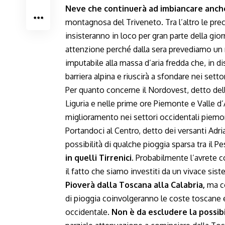
Neve che continuerà ad imbiancare anche
montagnosa del Triveneto. Tra l’altro le prec
insisteranno in loco per gran parte della gio
attenzione perché dalla sera prevediamo un r
imputabile alla massa d’aria fredda che, in d
barriera alpina e riuscirà a sfondare nei sett
Per quanto concerne il Nordovest, detto del
Liguria e nelle prime ore Piemonte e Valle d
miglioramento nei settori occidentali piemon
Portandoci al Centro, detto dei versanti Adri
possibilità di qualche pioggia sparsa tra il 
in quelli Tirrenici.
Probabilmente l’avrete co
il fatto che siamo investiti da un vivace sist
Pioverà dalla Toscana alla Calabria,
ma co
di pioggia coinvolgeranno le coste toscane e
occidentale.
Non è da escludere la possibi