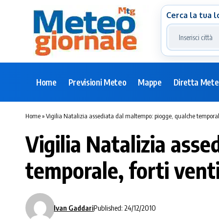
Cerca la tua l
Home
Previsioni Meteo
Mappe
Diretta Met
Home
»
Vigilia Natalizia assediata dal maltempo: piogge, qualche temporale,
Vigilia Natalizia ass
temporale, forti venti
Ivan Gaddari
Published: 24/12/2010