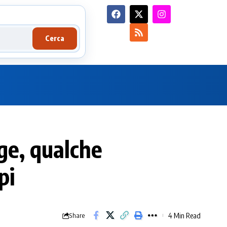
Cerca
gge, qualche
pi
4 Min Read
Share