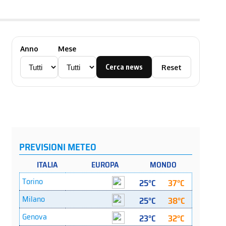
Anno
Mese
Cerca news
Reset