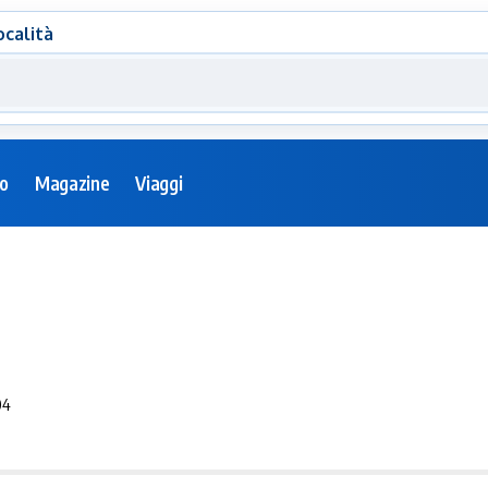
ocalità
eo
Magazine
Viaggi
04