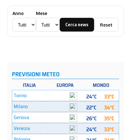
Anno
Mese
Cerca news
Reset