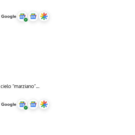
u Google
 cielo “marziano”…
u Google