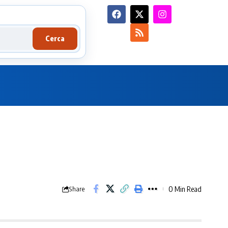
Cerca
0 Min Read
Share