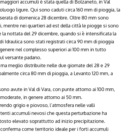
maggiori accumuli è stata quella di Bolzaneto, in Val
poluogo ligure. Qui sono caduti circa 160 mm di pioggia, la
la serata di domenica 28 dicembre. Oltre 80 mm sono
li, mentre nei quartieri ad est della città le piogge si sono
e la nottata del 29 dicembre, quando si è intensificata la
di Idraulica sono stati registrati circa 90 mm di pioggia
 genere nel complesso superiori ai 100 mm in tutto
sul versante padano.
, ma meglio distribuite nelle due giornate del 28 e 29
balmente circa 80 mm di pioggia, a Levanto 120 mm, a
 sono avute in Val di Vara, con punte attorno ai 100 mm,
ù moderate, in genere attorno ai 50 mm.
rrendo grigio e piovoso, l’atmosfera nelle valli
sistenti accumuli nevosi che questa perturbazione ha
osto elevato soprattutto ad inizio precipitazione.
i conferma come territorio ideale per i forti accumuli