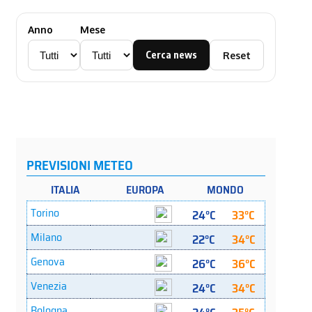
Anno
Mese
Cerca news
Reset