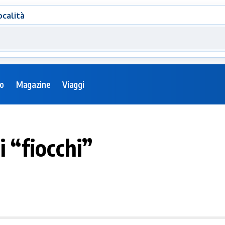
ocalità
eo
Magazine
Viaggi
 “fiocchi”