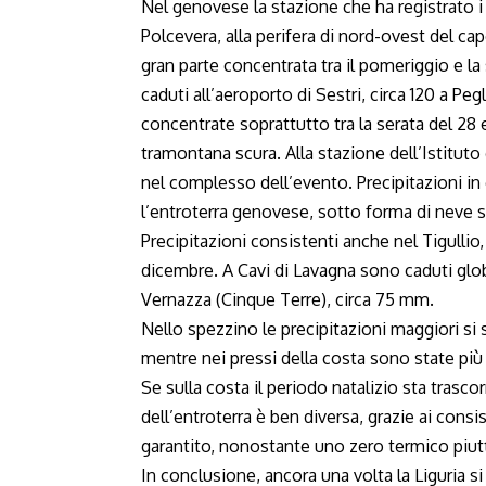
Nel genovese la stazione che ha registrato i 
Polcevera, alla perifera di nord-ovest del ca
gran parte concentrata tra il pomeriggio e 
caduti all’aeroporto di Sestri, circa 120 a Peg
concentrate soprattutto tra la serata del 28 
tramontana scura. Alla stazione dell’Istituto 
nel complesso dell’evento. Precipitazioni in
l’entroterra genovese, sotto forma di neve 
Precipitazioni consistenti anche nel Tigullio
dicembre. A Cavi di Lavagna sono caduti glo
Vernazza (Cinque Terre), circa 75 mm.
Nello spezzino le precipitazioni maggiori si
mentre nei pressi della costa sono state pi
Se sulla costa il periodo natalizio sta trasco
dell’entroterra è ben diversa, grazie ai con
garantito, nonostante uno zero termico piutt
In conclusione, ancora una volta la Liguria s