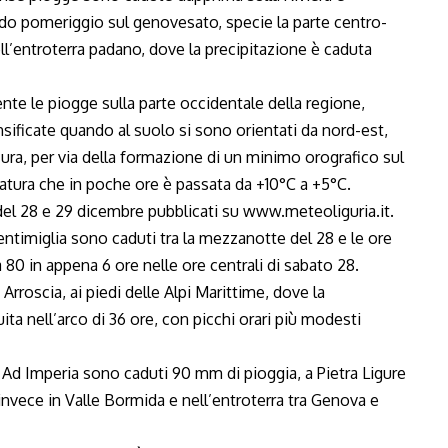
ardo pomeriggio sul genovesato, specie la parte centro-
ell’entroterra padano, dove la precipitazione è caduta
te le piogge sulla parte occidentale della regione,
ificate quando al suolo si sono orientati da nord-est,
ra, per via della formazione di un minimo orografico sul
atura che in poche ore è passata da +10°C a +5°C.
del 28 e 29 dicembre pubblicati su
www.meteoliguria.it
.
ntimiglia sono caduti tra la mezzanotte del 28 e le ore
a 80 in appena 6 ore nelle ore centrali di sabato 28.
 Arroscia, ai piedi delle Alpi Marittime, dove la
ta nell’arco di 36 ore, con picchi orari più modesti
. Ad Imperia sono caduti 90 mm di pioggia, a Pietra Ligure
nvece in Valle Bormida e nell’entroterra tra Genova e