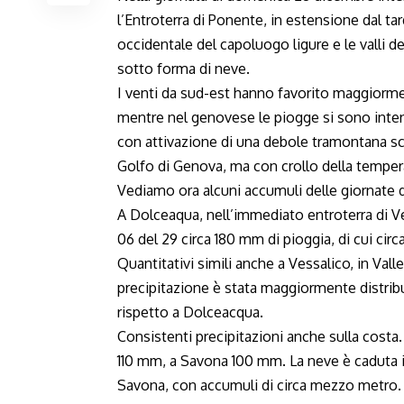
l’Entroterra di Ponente, in estensione dal t
occidentale del capoluogo ligure e le valli d
sotto forma di neve.
I venti da sud-est hanno favorito maggiormen
mentre nel genovese le piogge si sono intens
con attivazione di una debole tramontana scu
Golfo di Genova, ma con crollo della temper
Vediamo ora alcuni accumuli delle giornate 
A Dolceaqua, nell’immediato entroterra di Ve
06 del 29 circa 180 mm di pioggia, di cui circ
Quantitativi simili anche a Vessalico, in Valle
precipitazione è stata maggiormente distribui
rispetto a Dolceacqua.
Consistenti precipitazioni anche sulla costa
110 mm, a Savona 100 mm. La neve è caduta i
Savona, con accumuli di circa mezzo metro.