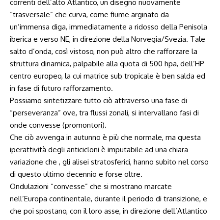
correnti dell’alto Atlantico, un disegno nuovamente
“trasversale” che curva, come fiume arginato da
un’immensa diga, immediatamente a ridosso della Penisola
iberica e verso NE, in direzione della Norvegia/Svezia. Tale
salto d’onda, così vistoso, non può altro che rafforzare la
struttura dinamica, palpabile alla quota di 500 hpa, dell’HP
centro europeo, la cui matrice sub tropicale è ben salda ed
in fase di futuro rafforzamento.
Possiamo sintetizzare tutto ciò attraverso una fase di
“perseveranza” ove, tra flussi zonali, si intervallano fasi di
onde convesse (promontori).
Che ciò avvenga in autunno è più che normale, ma questa
iperattività degli anticicloni è imputabile ad una chiara
variazione che , gli alisei stratosferici, hanno subito nel corso
di questo ultimo decennio e forse oltre.
Ondulazioni “convesse” che si mostrano marcate
nell’Europa continentale, durante il periodo di transizione, e
che poi spostano, con il loro asse, in direzione dell’Atlantico