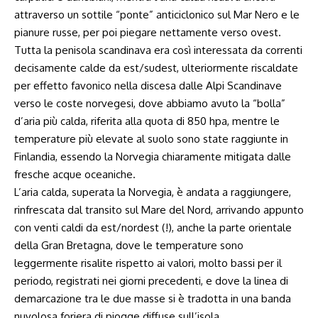
attraverso un sottile “ponte” anticiclonico sul Mar Nero e le
pianure russe, per poi piegare nettamente verso ovest.
Tutta la penisola scandinava era così interessata da correnti
decisamente calde da est/sudest, ulteriormente riscaldate
per effetto favonico nella discesa dalle Alpi Scandinave
verso le coste norvegesi, dove abbiamo avuto la “bolla”
d’aria più calda, riferita alla quota di 850 hpa, mentre le
temperature più elevate al suolo sono state raggiunte in
Finlandia, essendo la Norvegia chiaramente mitigata dalle
fresche acque oceaniche.
L’aria calda, superata la Norvegia, è andata a raggiungere,
rinfrescata dal transito sul Mare del Nord, arrivando appunto
con venti caldi da est/nordest (!), anche la parte orientale
della Gran Bretagna, dove le temperature sono
leggermente risalite rispetto ai valori, molto bassi per il
periodo, registrati nei giorni precedenti, e dove la linea di
demarcazione tra le due masse si è tradotta in una banda
nuvolosa foriera di piogge diffuse sull’isola.