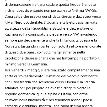
di demarcazione fra l’aria calda e quella fredda è andato
inclinandosi, diventando non più allineato N-S ma NW-SE.
L’aria calda che risaliva quindi dalla Grecia e dall’Egeo verso
il Mar Nero occidentale, l’ Ucraina e la Bielorussia, arrivata
all’altezza delle Repubbliche Baltiche e dell’enclave di
Kaliningrad ha cominciato a piegare verso NW, invadendo
sempre più decisamente anche la Finlandia, la Svezia e la
Norvegia, lasciando in parte fuori solo il settore meridionale
di questi due paesi, coinvolti marginalmente nella
circolazione depressionaria che nel frattempo ha portato il
minimo verso la Germania.
Ieri, venerdì 7 maggio, si era realizzato compiutamente una
sorta di “rovesciamento” climatico del vecchio continente,
con l’aria fredda che scendeva verso l’Iberia e la Francia
atlantica per poi piegare da ovest e dirigersi verso la
regione germanica, quella alpina e l’Italia, con ormai
coinvolti nella nuvolosità e nei fenomeni anche i paesi
carpatici e danubiani, mentra l’aria calda risaliva ancora