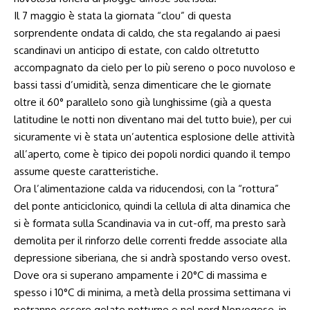
Il 7 maggio è stata la giornata “clou” di questa
sorprendente ondata di caldo, che sta regalando ai paesi
scandinavi un anticipo di estate, con caldo oltretutto
accompagnato da cielo per lo più sereno o poco nuvoloso e
bassi tassi d’umidità, senza dimenticare che le giornate
oltre il 60° parallelo sono già lunghissime (già a questa
latitudine le notti non diventano mai del tutto buie), per cui
sicuramente vi è stata un’autentica esplosione delle attività
all’aperto, come è tipico dei popoli nordici quando il tempo
assume queste caratteristiche.
Ora l’alimentazione calda va riducendosi, con la “rottura”
del ponte anticiclonico, quindi la cellula di alta dinamica che
si è formata sulla Scandinavia va in cut-off, ma presto sarà
demolita per il rinforzo delle correnti fredde associate alla
depressione siberiana, che si andrà spostando verso ovest.
Dove ora si superano ampamente i 20°C di massima e
spesso i 10°C di minima, a metà della prossima settimana vi
potranno essere gelate notturne e nel nord Norvegese, in