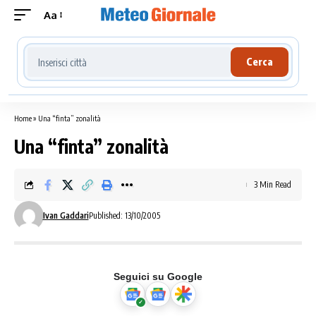
Aa
Cerca località meteo
Cerca
Home
»
Una “finta” zonalità
Una “finta” zonalità
3 Min Read
Ivan Gaddari
Published: 13/10/2005
Seguici su Google