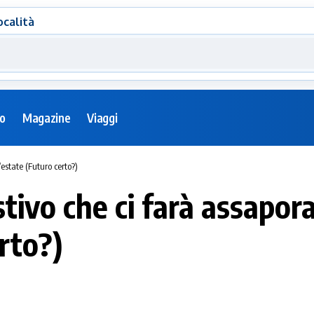
ocalità
eo
Magazine
Viaggi
’estate (Futuro certo?)
tivo che ci farà assaporar
rto?)