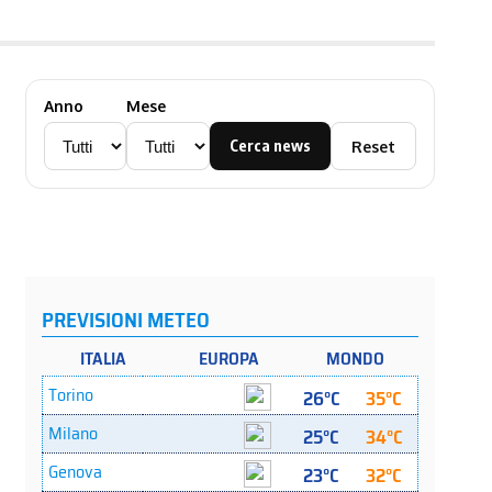
Anno
Mese
Cerca news
Reset