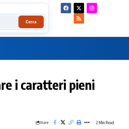
Cerca
e i caratteri pieni
2 Min Read
Share