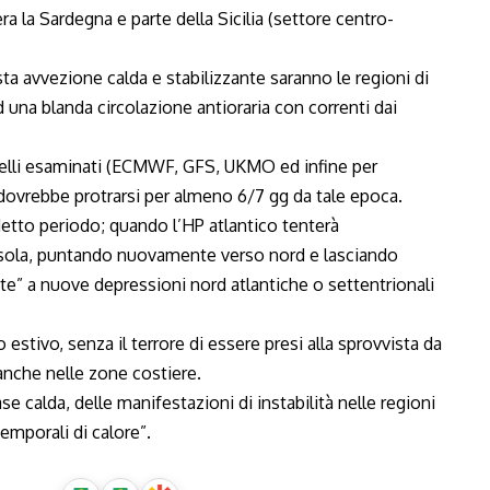
era la Sardegna e parte della Sicilia (settore centro-
sta avvezione calda e stabilizzante saranno le regioni di
 una blanda circolazione antioraria con correnti dai
delli esaminati (ECMWF, GFS, UKMO ed infine per
ovrebbe protrarsi per almeno 6/7 gg da tale epoca.
detto periodo; quando l’HP atlantico tenterà
isola, puntando nuovamente verso nord e lasciando
e” a nuove depressioni nord atlantiche o settentrionali
stivo, senza il terrore di essere presi alla sprovvista da
 anche nelle zone costiere.
e calda, delle manifestazioni di instabilità nelle regioni
temporali di calore”.