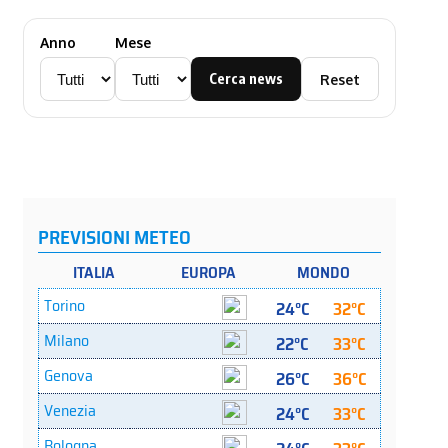
Anno
Mese
Cerca news
Reset