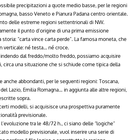
ssibile precipitazioni a quote medio basse, per le regioni
 Romagna, basso Veneto e Pianura Padana centro orientale.
nto delle estreme regioni settentrionali di NW.
ente il punto d’origine di una prima emissione
ta storia: “carta vince carta perde”. La famosa moneta, che
in verticale: né testa… né croce.
scindendo dal freddo/molto freddo, possiamo acquisire
i, circa una situazione che si schiude come tipica della
e anche abbondanti, per le seguenti regioni: Toscana,
del Lazio, Emilia Romagna… in aggiunta alle altre regioni,
scritte sopra.
 certi modelli, si acquisisce una prospettiva puramente
onalità previsionale.
l’evoluzione tra le 48/72 h., ci siano delle “logiche”
cato modello previsionale, vuol inserire una serie di