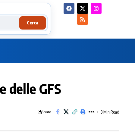
Cerca
e delle GFS
3 Min Read
Share