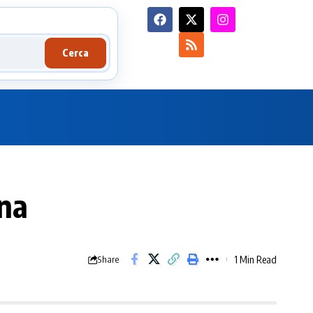
Cerca
ana
1 Min Read
Share