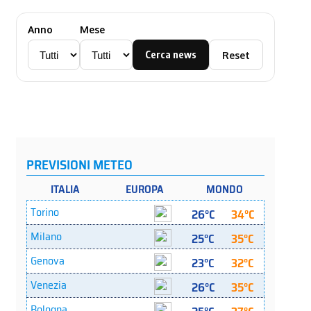
Anno
Mese
Cerca news
Reset