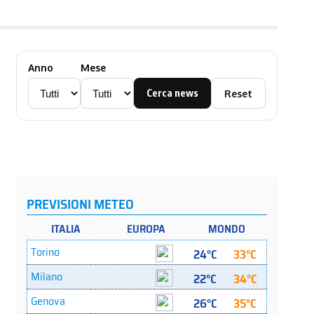
Anno
Mese
Cerca news
Reset