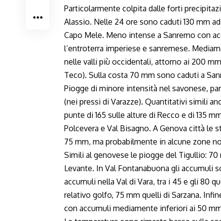
Particolarmente colpita dalle forti precipitaz
Alassio. Nelle 24 ore sono caduti 130 mm ad 
Capo Mele. Meno intense a Sanremo con acc
l’entroterra imperiese e sanremese. Mediamen
nelle valli più occidentali, attorno ai 200 
Teco). Sulla costa 70 mm sono caduti a Sanr
Piogge di minore intensità nel savonese, par
(nei pressi di Varazze). Quantitativi simili 
punte di 165 sulle alture di Recco e di 135 mm
Polcevera e Val Bisagno. A Genova città le staz
75 mm, ma probabilmente in alcune zone no
Simili al genovese le piogge del Tigullio: 70 
Levante. In Val Fontanabuona gli accumuli s
accumuli nella Val di Vara, tra i 45 e gli 80 qu
relativo golfo, 75 mm quelli di Sarzana. Inf
con accumuli mediamente inferiori ai 50 mm