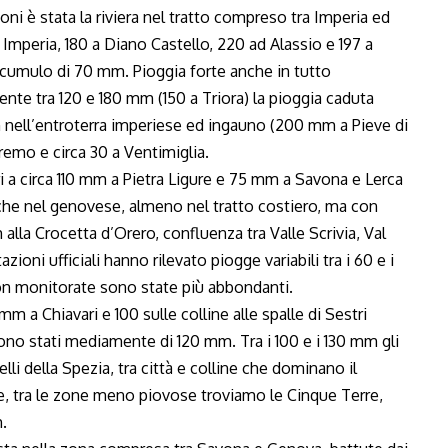
ioni è stata la riviera nel tratto compreso tra Imperia ed
Imperia, 180 a Diano Castello, 220 ad Alassio e 197 a
umulo di 70 mm. Pioggia forte anche in tutto
te tra 120 e 180 mm (150 a Triora) la pioggia caduta
mm nell’entroterra imperiese ed ingauno (200 mm a Pieve di
emo e circa 30 a Ventimiglia.
i a circa 110 mm a Pietra Ligure e 75 mm a Savona e Lerca
anche nel genovese, almeno nel tratto costiero, ma con
 alla Crocetta d’Orero, confluenza tra Valle Scrivia, Val
ioni ufficiali hanno rilevato piogge variabili tra i 60 e i
n monitorate sono state più abbondanti.
mm a Chiavari e 100 sulle colline alle spalle di Sestri
ono stati mediamente di 120 mm. Tra i 100 e i 130 mm gli
elli della Spezia, tra città e colline che dominano il
ine, tra le zone meno piovose troviamo le Cinque Terre,
.