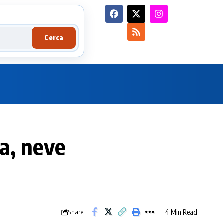
Cerca
ta, neve
4 Min Read
Share