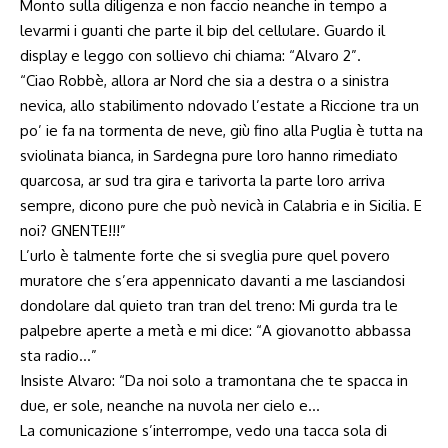
Monto sulla diligenza e non faccio neanche in tempo a
levarmi i guanti che parte il bip del cellulare. Guardo il
display e leggo con sollievo chi chiama: “Alvaro 2”.
“Ciao Robbè, allora ar Nord che sia a destra o a sinistra
nevica, allo stabilimento ndovado l’estate a Riccione tra un
po’ ie fa na tormenta de neve, giù fino alla Puglia è tutta na
sviolinata bianca, in Sardegna pure loro hanno rimediato
quarcosa, ar sud tra gira e tarivorta la parte loro arriva
sempre, dicono pure che può nevicà in Calabria e in Sicilia. E
noi? GNENTE!!!”
L’urlo è talmente forte che si sveglia pure quel povero
muratore che s’era appennicato davanti a me lasciandosi
dondolare dal quieto tran tran del treno: Mi gurda tra le
palpebre aperte a metà e mi dice: “A giovanotto abbassa
sta radio…”
Insiste Alvaro: “Da noi solo a tramontana che te spacca in
due, er sole, neanche na nuvola ner cielo e…
La comunicazione s’interrompe, vedo una tacca sola di