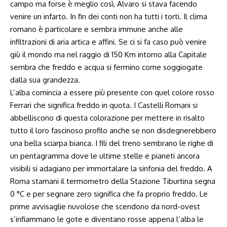
campo ma forse è meglio così, Alvaro si stava facendo
venire un infarto. In fin dei conti non ha tutti i torti. Il clima
romano è particolare e sembra immune anche alle
infiltrazioni di aria artica e affini. Se ci si fa caso può venire
giù il mondo ma nel raggio di 150 Km intorno alla Capitale
sembra che freddo e acqua si fermino come soggiogate
dalla sua grandezza.
L’alba comincia a essere più presente con quel colore rosso
Ferrari che significa freddo in quota. I Castelli Romani si
abbelliscono di questa colorazione per mettere in risalto
tutto il loro fascinoso profilo anche se non disdegnerebbero
una bella sciarpa bianca. I fili del treno sembrano le righe di
un pentagramma dove le ultime stelle e pianeti ancora
visibili si adagiano per immortalare la sinfonia del freddo. A
Roma stamani il termometro della Stazione Tiburtina segna
0 °C e per segnare zero significa che fa proprio freddo. Le
prime avvisaglie nuvolose che scendono da nord-ovest
s’infiammano le gote e diventano rosse appena l’alba le