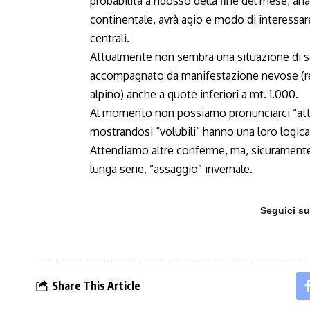
probabilità a ridosso della fine del mese, ar
continentale, avrà agio e modo di interessare
centrali.
Attualmente non sembra una situazione di so
accompagnato da manifestazione nevose (rel
alpino) anche a quote inferiori a mt.
1.000
.
Al momento non possiamo pronunciarci “attra
mostrandosi “volubili” hanno una loro logica.
Attendiamo altre conferme, ma, sicuramente,
lunga serie, “assaggio” invernale.
Seguici s
Share This Article