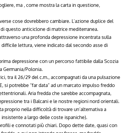
gliere, ma , come mostra la carta in questione,
iverse cose dovrebbero cambiare. L’azione duplice del
 di questo anticiclone di matrice mediterranea.
ttraverso una profonda depressione incentrata sulla
ifficile lettura, viene indicato dal secondo asse di
prima depressione con un percorso fattibile dalla Scozia
la Germania/Polonia.
ici, tra il 26/29 del c.m., accompagnati da una pulsazione
E, si potrebbe “far data” ad un marcato impulso freddo
settentrionali. Aria fredda che sarebbe accompagnata,
pressione tra i Balcani e le nostre regioni nord orientali.
a proprio nella difficoltà di trovare un’alternativa a
insistente a largo delle coste ispaniche).
fili e connotati più chiari. Dopo dette date, quasi con