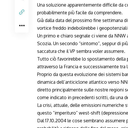
Una soluzione apparentemente difficile da co
probabilmente più facile da comprendere.
Già dalla data del prossimo fine settimana d
vortice freddo indebolirebbe i geopotenziali
Un primo e chiaro segnale ci viene da NNW a
Scozia. Un secondo “sintomo”, seppur di più d
saccatura che il VP sembra voler assumere.
Tutto ciò favorirebbe lo spostamento della 
attraverso la Francia e successivamente tra 
Proprio da questa evoluzione dei sistemi bar
dinamica dell’anticiclone atlantico verso NN
diretto principalmente sulle nostre regioni 
come indicato in precedenti scritti, da una de
La crisi, attuale, delle emissioni numeriche st
questo “imperituro” west-shift (depressione 
Dal
17.10.2004
le cose sembrano assumere pro