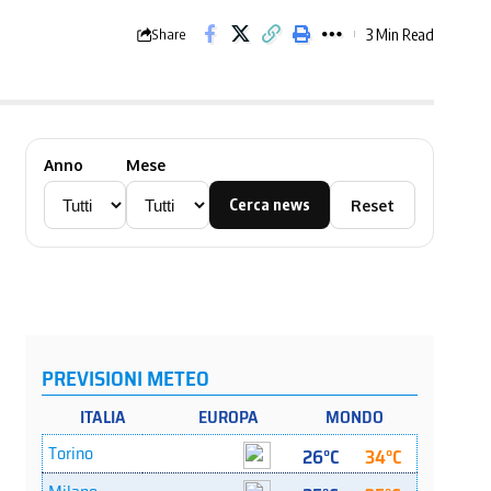
3 Min Read
Share
Anno
Mese
Cerca news
Reset