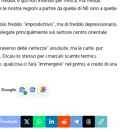
ia fredda, e qui non intendo per fresca, ma fredda
 le nostre regioni a partire da quelle di NE sino a quelle
lo freddo “improduttivo”, ma di freddo depressionario,
egate principalmente sul settore centro orientale
verso delle certezze” assolute, ma le carte, pur
 Dicasi lo stesso per i marcati scambi termici.
 qualcosa ci farà “immergere” nel primo, e credo di una
u Google
Facebook