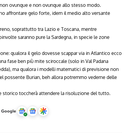
ma non ovunque e non ovunque allo stesso modo.
no affrontare gelo forte, idem il medio alto versante
Tirreno, soprattutto tra Lazio e Toscana, mentre
oinvolte saranno pure la Sardegna, in specie le zone
ione: qualora il gelo dovesse scappar via in Atlantico ecco
na fase ben più mite sciroccale (solo in Val Padana
redda), ma qualora i modelli matematici di previsione non
del possente Burian, beh allora potremmo vederne delle
e storico toccherà attendere la risoluzione del tutto.
u Google