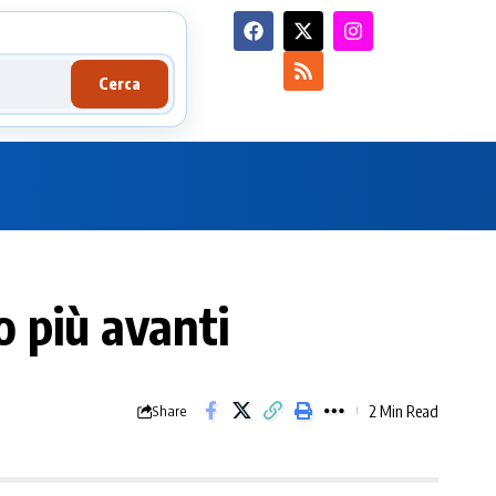
Cerca
o più avanti
2 Min Read
Share