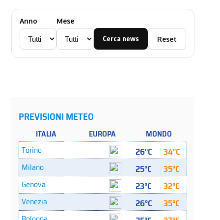
Anno
Mese
Cerca news
Reset