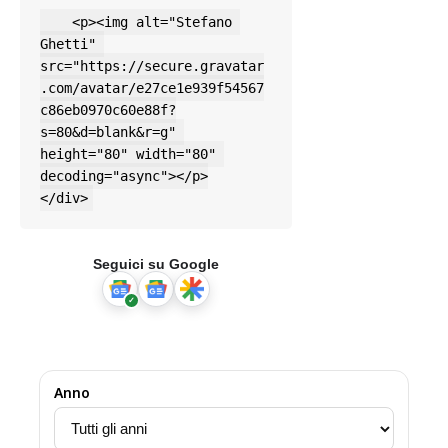
    <p><img alt="Stefano 
Ghetti" 
src="https://secure.gravatar
.com/avatar/e27ce1e939f54567
c86eb0970c60e88f?
s=80&d=blank&r=g" 
height="80" width="80" 
decoding="async"></p>

</div>
Seguici su Google
Anno