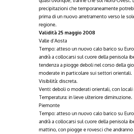
quasi ovunque, tranne che sul Nord-Ovest. La
precipitazioni che temporaneamente potrebbe
prima di un nuovo arretramento verso le sole
regione.
Validità 25 maggio 2008
Valle d’Aosta
Tempo: atteso un nuovo calo barico su Euro
andrà a collocarsi sul cuore della penisola i
tendenza a piogge deboli nel corso della g
moderate in particolare sui settori orientali.
Visibilità: discreta.
Venti: deboli o moderati orientali, con locali 
Temperatura: in lieve ulteriore diminuzione.
Piemonte
Tempo: atteso un nuovo calo barico su Euro
andrà a collocarsi sul cuore della penisola i
mattino, con piogge e rovesci che andranno a