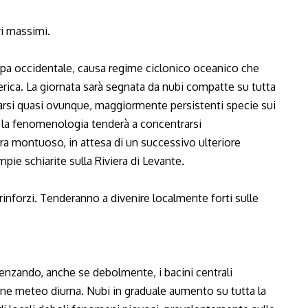
ri massimi.
pa occidentale, causa regime ciclonico oceanico che
berica. La giornata sarà segnata da nubi compatte su tutta
parsi quasi ovunque, maggiormente persistenti specie sui
a la fenomenologia tenderà a concentrarsi
ra montuoso, in attesa di un successivo ulteriore
ie schiarite sulla Riviera di Levante.
 rinforzi. Tenderanno a divenire localmente forti sulle
uenzando, anche se debolmente, i bacini centrali
one meteo diurna. Nubi in graduale aumento su tutta la