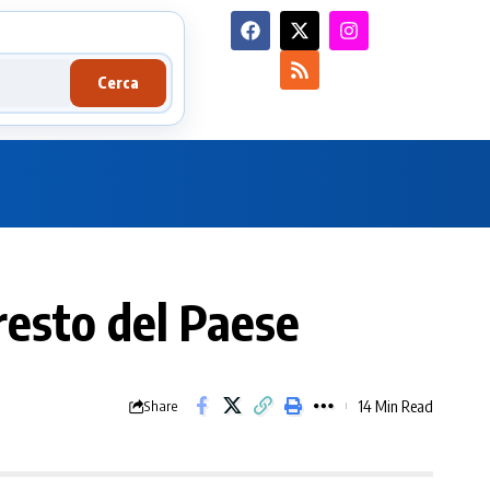
Cerca
resto del Paese
14 Min Read
Share