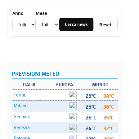
Anno
Mese
Cerca news
Reset