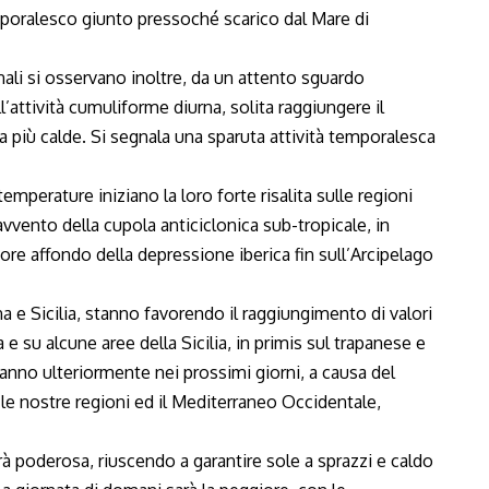
oralesco giunto pressoché scarico dal Mare di
li si osservano inoltre, da un attento sguardo
all’attività cumuliforme diurna, solita raggiungere il
 più calde. Si segnala una sparuta attività temporalesca
perature iniziano la loro forte risalita sulle regioni
vvento della cupola anticiclonica sub-tropicale, in
iore affondo della depressione iberica fin sull’Arcipelago
na e Sicilia, stanno favorendo il raggiungimento di valori
 e su alcune aree della Sicilia, in primis sul trapanese e
ranno ulteriormente nei prossimi giorni, a causa del
 le nostre regioni ed il Mediterraneo Occidentale,
rà poderosa, riuscendo a garantire sole a sprazzi e caldo