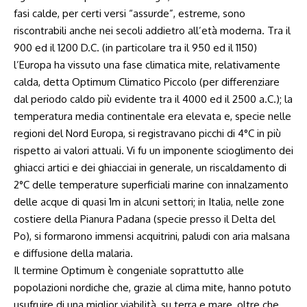
fasi calde, per certi versi “assurde”, estreme, sono
riscontrabili anche nei secoli addietro all’età moderna. Tra il
900 ed il 1200 D.C. (in particolare tra il 950 ed il 1150)
l’Europa ha vissuto una fase climatica mite, relativamente
calda, detta Optimum Climatico Piccolo (per differenziare
dal periodo caldo più evidente tra il 4000 ed il 2500 a.C.); la
temperatura media continentale era elevata e, specie nelle
regioni del Nord Europa, si registravano picchi di 4°C in più
rispetto ai valori attuali. Vi fu un imponente scioglimento dei
ghiacci artici e dei ghiacciai in generale, un riscaldamento di
2°C delle temperature superficiali marine con innalzamento
delle acque di quasi 1m in alcuni settori; in Italia, nelle zone
costiere della Pianura Padana (specie presso il Delta del
Po), si formarono immensi acquitrini, paludi con aria malsana
e diffusione della malaria.
Il termine Optimum è congeniale soprattutto alle
popolazioni nordiche che, grazie al clima mite, hanno potuto
usufruire di una miglior viabilità, su terra e mare, oltre che