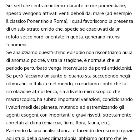
Sul settore centrale interno, durante le ore pomeridiane,
spesso vengono attivati venti deboli dal mare (ad esempio
il classico Ponentino a Roma), i quali favoriscono la presenza
di un sub-strato umido che, specie se coadiuvati da un
refolo secco nord-orientale in quota, generano intensi
fenomeni.
Se analizziamo quest’ultimo episodio non riscontriamo nulla
di anomalo poiché, vista la stagione, è normale che un
periodo perturbato venga intervallato da ponti anticiclonici.
Se però facciamo un sunto di quanto sta succedendo negli
ultimi anni in Italia, e nel mondo, ci rendiamo conto che la
circolazione atmosferica, sia a livello microscopico che
macroscopico, ha subìto importanti variazioni, condizionando
i valori medi del pianeta, mutando ed estremizzando gli
agenti esogeni, con importanti e gravi risvolti strettamente
correlati al clima (ghiacciai, fiumi, flora, fauna, etc).
Partendo da una analisi storica, e facendo dei riscontri grazie
agli studi della paleoclimatologia, abbiamo notato che le