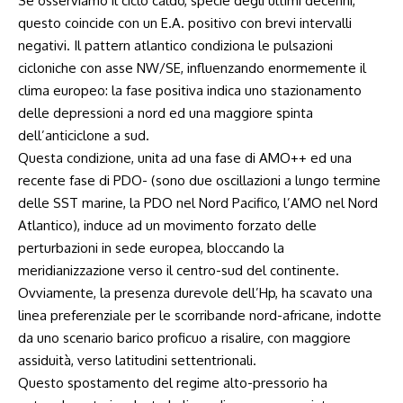
Se osserviamo il ciclo caldo, specie degli ultimi decenni,
questo coincide con un E.A. positivo con brevi intervalli
negativi. Il pattern atlantico condiziona le pulsazioni
cicloniche con asse NW/SE, influenzando enormemente il
clima europeo: la fase positiva indica uno stazionamento
delle depressioni a nord ed una maggiore spinta
dell’anticiclone a sud.
Questa condizione, unita ad una fase di AMO++ ed una
recente fase di PDO- (sono due oscillazioni a lungo termine
delle SST marine, la PDO nel Nord Pacifico, l’AMO nel Nord
Atlantico), induce ad un movimento forzato delle
perturbazioni in sede europea, bloccando la
meridianizzazione verso il centro-sud del continente.
Ovviamente, la presenza durevole dell’Hp, ha scavato una
linea preferenziale per le scorribande nord-africane, indotte
da uno scenario barico proficuo a risalire, con maggiore
assiduità, verso latitudini settentrionali.
Questo spostamento del regime alto-pressorio ha