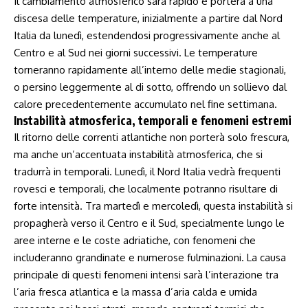
Il ⁢cambiamento atmosferico sarà rapido e porterà a‌ una
discesa delle temperature, inizialmente a ⁢partire dal Nord ​
Italia da lunedì, estendendosi ‍progressivamente anche ‌al
Centro e al Sud nei giorni successivi.⁣ Le temperature
torneranno rapidamente all’interno ⁢delle medie stagionali,​
o persino leggermente al di sotto, offrendo un​ sollievo dal
calore precedentemente accumulato ‍nel fine settimana.
Instabilità atmosferica, ​temporali e ‌fenomeni ‌estremi
Il ritorno delle correnti atlantiche non porterà solo frescura,
ma anche un’accentuata instabilità atmosferica, che si
tradurrà ‌in temporali.⁤ Lunedì, il Nord Italia vedrà frequenti
rovesci e ‍temporali, che⁢ localmente potranno ⁤risultare di⁤
forte intensità. Tra martedì ‌e mercoledì, ⁤questa instabilità si
propagherà verso il Centro e⁢ il ‍Sud, specialmente lungo le
aree interne e le coste adriatiche,‍ con fenomeni che
includeranno grandinate e ‌numerose fulminazioni.⁣ La causa
principale⁣ di questi⁤ fenomeni‌ intensi sarà l’interazione tra
l’aria fresca atlantica ‍e la massa d’aria calda e umida