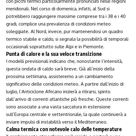
con picchi termici particolarmente pronunciati‍ nelle ⁤regioni
meridionali. Nel corso di domenica, infatti, al Sud si
‌potrebbero⁢ raggiungere massime comprese tra ⁢i 38 e i 40
gradi, complice ‍una ‌prevalenza di ⁤condizioni meteo
soleggiate. Al Nord, invece, pur mantenendosi‌ un quadro
termico stabile e caldo,⁣ si segnala la possibilità di temporali
occasionali soprattutto sulle Alpi e in Piemonte.
Punta di calore e la sua veloce transizione
I ⁤modelli​ previsionali indicano che, nonostante l’intensità,
questa ondata di caldo‌ sarà breve. Già all’inizio della
prossima settimana, assisteremo ⁤a un cambiamento
⁤significativo delle condizioni meteo. A partire dall’inizio di
luglio, l’Anticiclone ‍Africano inizierà a ritirarsi, spinto
dall’arrivo di correnti atlantiche più fresche. Queste correnti
sono associate a una vasta ⁣saccatura in estensione
sull’Europa centrale e ​settentrionale, la quale continuerà a
inviare impulsi di‍ instabilità verso ⁣il‌ Mediterraneo.
Calma termica con notevole calo delle‌ temperature