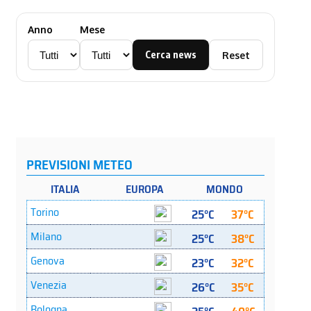
Anno
Mese
Cerca news
Reset