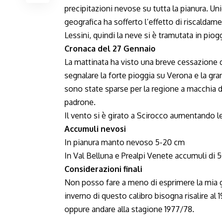
precipitazioni nevose su tutta la pianura. U
geografica ha sofferto l’effetto di riscalda
Lessini, quindi la neve si è tramutata in piogg
Cronaca del 27 Gennaio
La mattinata ha visto una breve cessazione d
segnalare la forte pioggia su Verona e la gra
sono state sparse per la regione a macchia di
padrone.
Il vento si è girato a Scirocco aumentando l
Accumuli nevosi
In pianura manto nevoso 5-20 cm
In Val Belluna e Prealpi Venete accumuli di 
Considerazioni finali
Non posso fare a meno di esprimere la mia gi
inverno di questo calibro bisogna risalire a
oppure andare alla stagione 1977/78.