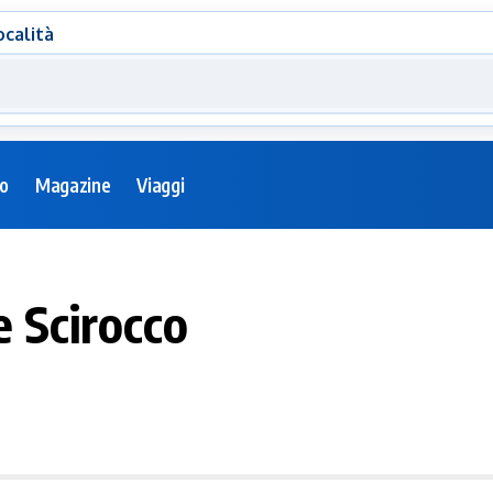
ocalità
eo
Magazine
Viaggi
e Scirocco