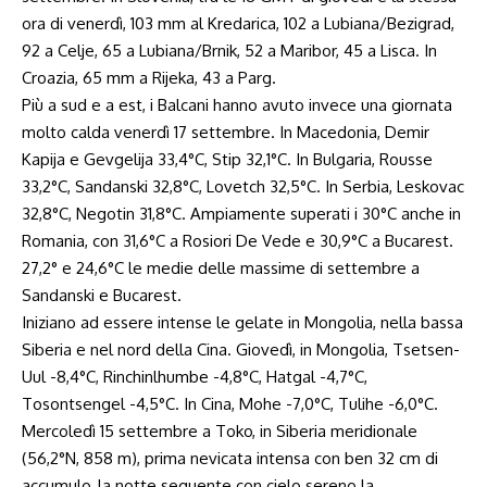
ora di venerdì, 103 mm al Kredarica, 102 a Lubiana/Bezigrad,
92 a Celje, 65 a Lubiana/Brnik, 52 a Maribor, 45 a Lisca. In
Croazia, 65 mm a Rijeka, 43 a Parg.
Più a sud e a est, i Balcani hanno avuto invece una giornata
molto calda venerdì 17 settembre. In Macedonia, Demir
Kapija e Gevgelija 33,4°C, Stip 32,1°C. In Bulgaria, Rousse
33,2°C, Sandanski 32,8°C, Lovetch 32,5°C. In Serbia, Leskovac
32,8°C, Negotin 31,8°C. Ampiamente superati i 30°C anche in
Romania, con 31,6°C a Rosiori De Vede e 30,9°C a Bucarest.
27,2° e 24,6°C le medie delle massime di settembre a
Sandanski e Bucarest.
Iniziano ad essere intense le gelate in Mongolia, nella bassa
Siberia e nel nord della Cina. Giovedì, in Mongolia, Tsetsen-
Uul -8,4°C, Rinchinlhumbe -4,8°C, Hatgal -4,7°C,
Tosontsengel -4,5°C. In Cina, Mohe -7,0°C, Tulihe -6,0°C.
Mercoledì 15 settembre a Toko, in Siberia meridionale
(56,2°N, 858 m), prima nevicata intensa con ben 32 cm di
accumulo, la notte seguente con cielo sereno la