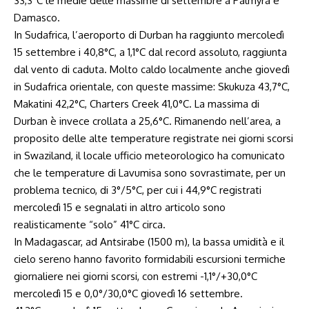
33,3°C le medie delle massime di settembre a Palmyra e
Damasco.
In Sudafrica, l’aeroporto di Durban ha raggiunto mercoledì
15 settembre i 40,8°C, a 1,1°C dal record assoluto, raggiunta
dal vento di caduta. Molto caldo localmente anche giovedì
in Sudafrica orientale, con queste massime: Skukuza 43,7°C,
Makatini 42,2°C, Charters Creek 41,0°C. La massima di
Durban è invece crollata a 25,6°C. Rimanendo nell’area, a
proposito delle alte temperature registrate nei giorni scorsi
in Swaziland, il locale ufficio meteorologico ha comunicato
che le temperature di Lavumisa sono sovrastimate, per un
problema tecnico, di 3°/5°C, per cui i 44,9°C registrati
mercoledì 15 e segnalati in altro articolo sono
realisticamente “solo” 41°C circa.
In Madagascar, ad Antsirabe (1500 m), la bassa umidità e il
cielo sereno hanno favorito formidabili escursioni termiche
giornaliere nei giorni scorsi, con estremi -1,1°/+30,0°C
mercoledì 15 e 0,0°/30,0°C giovedì 16 settembre.