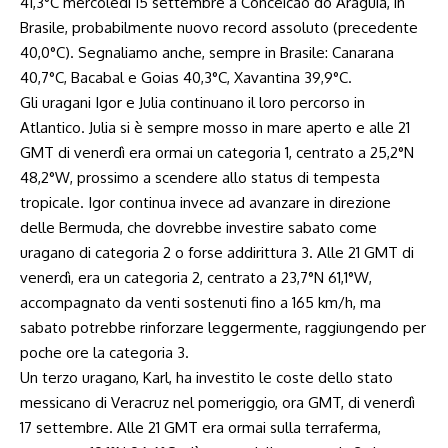
41,3°C mercoledì 15 settembre a Conceicao do Araguia, in
Brasile, probabilmente nuovo record assoluto (precedente
40,0°C). Segnaliamo anche, sempre in Brasile: Canarana
40,7°C, Bacabal e Goias 40,3°C, Xavantina 39,9°C.
Gli uragani Igor e Julia continuano il loro percorso in
Atlantico. Julia si è sempre mosso in mare aperto e alle 21
GMT di venerdì era ormai un categoria 1, centrato a 25,2°N
48,2°W, prossimo a scendere allo status di tempesta
tropicale. Igor continua invece ad avanzare in direzione
delle Bermuda, che dovrebbe investire sabato come
uragano di categoria 2 o forse addirittura 3. Alle 21 GMT di
venerdì, era un categoria 2, centrato a 23,7°N 61,1°W,
accompagnato da venti sostenuti fino a 165 km/h, ma
sabato potrebbe rinforzare leggermente, raggiungendo per
poche ore la categoria 3.
Un terzo uragano, Karl, ha investito le coste dello stato
messicano di Veracruz nel pomeriggio, ora GMT, di venerdì
17 settembre. Alle 21 GMT era ormai sulla terraferma,