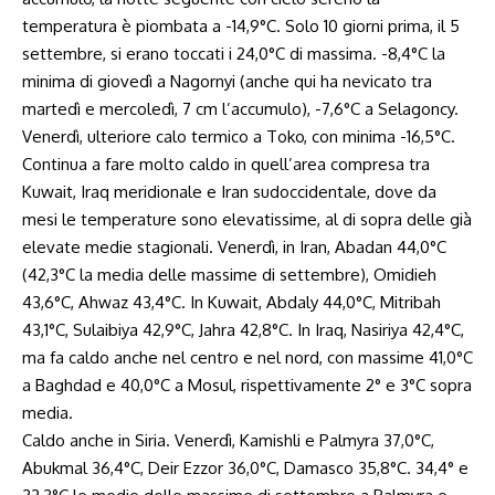
temperatura è piombata a -14,9°C. Solo 10 giorni prima, il 5
settembre, si erano toccati i 24,0°C di massima. -8,4°C la
minima di giovedì a Nagornyi (anche qui ha nevicato tra
martedì e mercoledì, 7 cm l’accumulo), -7,6°C a Selagoncy.
Venerdì, ulteriore calo termico a Toko, con minima -16,5°C.
Continua a fare molto caldo in quell’area compresa tra
Kuwait, Iraq meridionale e Iran sudoccidentale, dove da
mesi le temperature sono elevatissime, al di sopra delle già
elevate medie stagionali. Venerdì, in Iran, Abadan 44,0°C
(42,3°C la media delle massime di settembre), Omidieh
43,6°C, Ahwaz 43,4°C. In Kuwait, Abdaly 44,0°C, Mitribah
43,1°C, Sulaibiya 42,9°C, Jahra 42,8°C. In Iraq, Nasiriya 42,4°C,
ma fa caldo anche nel centro e nel nord, con massime 41,0°C
a Baghdad e 40,0°C a Mosul, rispettivamente 2° e 3°C sopra
media.
Caldo anche in Siria. Venerdì, Kamishli e Palmyra 37,0°C,
Abukmal 36,4°C, Deir Ezzor 36,0°C, Damasco 35,8°C. 34,4° e