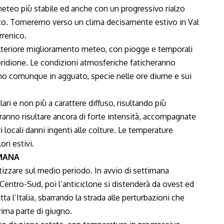
meteo più stabile ed anche con un progressivo rialzo
to. Torneremo verso un clima decisamente estivo in Val
rrenico.
teriore miglioramento meteo, con piogge e temporali
eridione. Le condizioni atmosferiche faticheranno
no comunque in agguato, specie nelle ore diurne e sui
ri e non più a carattere diffuso, risultando più
ranno risultare ancora di forte intensità, accompagnate
 locali danni ingenti alle colture. Le temperature
ri estivi.
IMANA
izzare sul medio periodo. In avvio di settimana
l Centro-Sud, poi l’anticiclone si distenderà da ovest ed
a l’Italia, sbarrando la strada alle perturbazioni che
rima parte di giugno.