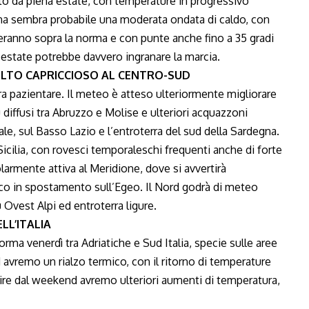
o da piena estate, con temperature in progressivo
na sembra probabile una moderata ondata di caldo, con
rteranno sopra la norma e con punte anche fino a 35 gradi
 estate potrebbe davvero ingranare la marcia.
OLTO CAPRICCIOSO AL CENTRO-SUD
ora pazientare. Il meteo è atteso ulteriormente migliorare
diffusi tra Abruzzo e Molise e ulteriori acquazzoni
le, sul Basso Lazio e l’entroterra del sud della Sardegna.
cilia, con rovesci temporaleschi frequenti anche di forte
colarmente attiva al Meridione, dove si avvertirà
ico in spostamento sull’Egeo. Il Nord godrà di meteo
u Ovest Alpi ed entroterra ligure.
LL’ITALIA
ma venerdì tra Adriatiche e Sud Italia, specie sulle aree
avremo un rialzo termico, con il ritorno di temperature
tire dal weekend avremo ulteriori aumenti di temperatura,