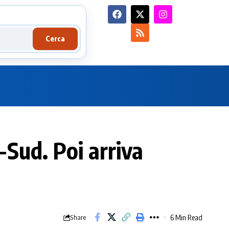
Cerca
Sud. Poi arriva
6 Min Read
Share