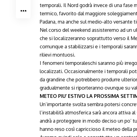
temporali. Il Nord godrà invece di una fase 
termico, favorito dal maggiore soleggiamen
Padana, ma anche sul medio-alto versante ti
Nel corso del weekend assisteremo ad un ul
che si localizzeranno soprattutto verso il M
comunque a stabilizzarsi e i temporali saran
rilievi montuosi.
I fenomeni temporaleschi saranno più irregola
localizzati. Occasionalmente i temporali pot
da grandine che potrebbero produrre ulteriori
gradualmente si riporteranno ovunque su valo
METEO PIU’ ESTIVO LA PROSSIMA SETT
Un’importante svolta sembra potersi concret
l’instabilità atmosferica sarà ancora attiva a
andrà a proteggere in modo deciso un po’ tutt
hanno reso così capriccioso il meteo della p