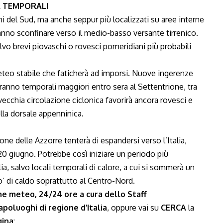
A TEMPORALI
i del Sud, ma anche seppur più localizzati su aree interne
anno sconfinare verso il medio-basso versante tirrenico.
vo brevi piovaschi o rovesci pomeridiani più probabili
teo stabile che faticherà ad imporsi. Nuove ingerenze
teranno temporali maggiori entro sera al Settentrione, tra
 vecchia circolazione ciclonica favorirà ancora rovesci e
lla dorsale appenninica.
one delle Azzorre tenterà di espandersi verso l’Italia,
20 giugno. Potrebbe così iniziare un periodo più
ia, salvo locali temporali di calore, a cui si sommerà un
 di caldo soprattutto al Centro-Nord.
e meteo, 24/24 ore a cura dello Staff
poluoghi di regione d’Italia
, oppure vai su
CERCA
la
gina
: