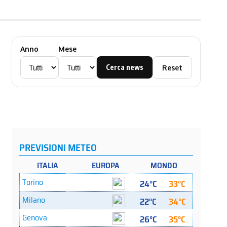
Anno
Mese
Cerca news
Reset