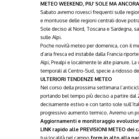
METEO WEEKEND, PIU’ SOLE MA ANCOR
Sabato avremo rovesci frequenti sulle region
e montuose delle regioni centrali dove potr
Sole deciso al Nord, Toscana e Sardegna, sal
sulle Alpi.
Poche novità meteo per domenica, con il me
d’aria fresca ed instabile dalla Francia ripor
Alpi, Prealpi e localmente le alte pianure. La
temporali al Centro-Sud, specie a ridosso de
ULTERIORI TENDENZE METEO
Nel corso della prossima settimana l’anticicl
portando bel tempo più deciso a partire dal 
decisamente estivo e con tanto sole sull’Ital
progressivo aumento termico. Avremo un po’
Aggiornamenti e monitoraggio evoluzion
LINK rapido alle PREVISIONI METEO dei ca
tua località nel campo
form in alto alla pa