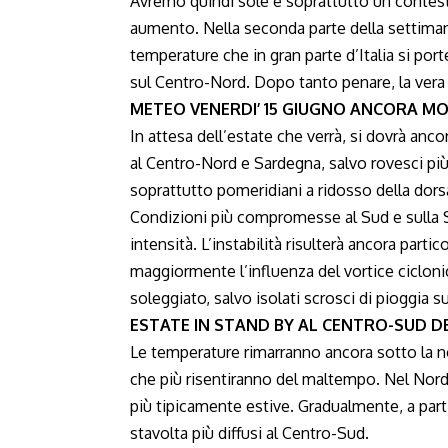
Avremo quindi sole e soprattutto un contest
aumento. Nella seconda parte della settima
temperature che in gran parte d’Italia si po
sul Centro-Nord. Dopo tanto penare, la vera
METEO VENERDI’ 15 GIUGNO ANCORA M
In attesa dell’estate che verrà, si dovrà anc
al Centro-Nord e Sardegna, salvo rovesci più 
soprattutto pomeridiani a ridosso della dorsa
Condizioni più compromesse al Sud e sulla Si
intensità. L’instabilità risulterà ancora parti
maggiormente l’influenza del vortice ciclon
soleggiato, salvo isolati scrosci di pioggia s
ESTATE IN STAND BY AL CENTRO-SUD DE
Le temperature rimarranno ancora sotto la nor
che più risentiranno del maltempo. Nel Nord 
più tipicamente estive. Gradualmente, a par
stavolta più diffusi al Centro-Sud.