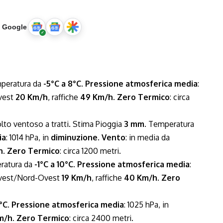
u Google
mperatura da
-5°C a 8°C
.
Pressione atmosferica media
:
Ovest
20 Km/h
, raffiche
49 Km/h
.
Zero Termico
: circa
lto ventoso a tratti. Stima Pioggia
3 mm
. Temperatura
ia
: 1014 hPa, in
diminuzione
.
Vento
: in media da
h
.
Zero Termico
: circa 1200 metri.
ratura da
-1°C a 10°C
.
Pressione atmosferica media
:
Ovest/Nord-Ovest
19 Km/h
, raffiche
40 Km/h
.
Zero
3°C
.
Pressione atmosferica media
: 1025 hPa, in
m/h
.
Zero Termico
: circa 2400 metri.