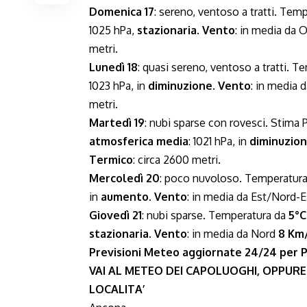
Domenica 17
: sereno, ventoso a tratti. Tem
1025 hPa,
stazionaria
.
Vento
: in media da
metri.
Lunedì 18
: quasi sereno, ventoso a tratti. 
1023 hPa, in
diminuzione
.
Vento
: in media
metri.
Martedì 19
: nubi sparse con rovesci. Stima 
atmosferica media
: 1021 hPa, in
diminuzio
Termico
: circa 2600 metri.
Mercoledì 20
: poco nuvoloso. Temperatur
in
aumento
.
Vento
: in media da Est/Nord-
Giovedì 21
: nubi sparse. Temperatura da
5°C
stazionaria
.
Vento
: in media da Nord
8 Km
Previsioni Meteo aggiornate 24/24 per
VAI AL METEO DEI CAPOLUOGHI, OPPURE
LOCALITA’