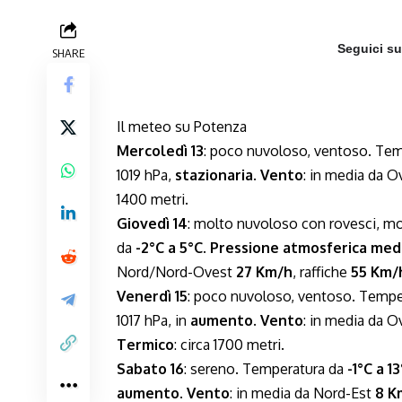
Seguici s
SHARE
Il meteo su Potenza
Mercoledì 13
: poco nuvoloso, ventoso. Te
1019 hPa,
stazionaria
.
Vento
: in media da 
1400 metri.
Giovedì 14
: molto nuvoloso con rovesci, mo
da
-2°C a 5°C
.
Pressione atmosferica med
Nord/Nord-Ovest
27 Km/h
, raffiche
55 Km/
Venerdì 15
: poco nuvoloso, ventoso. Tempe
1017 hPa, in
aumento
.
Vento
: in media da 
Termico
: circa 1700 metri.
Sabato 16
: sereno. Temperatura da
-1°C a 1
aumento
.
Vento
: in media da Nord-Est
8 K