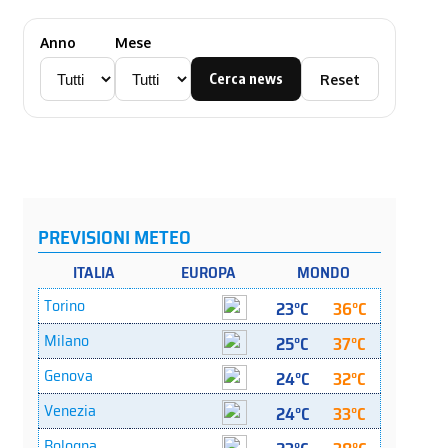
Anno
Mese
Cerca news
Reset