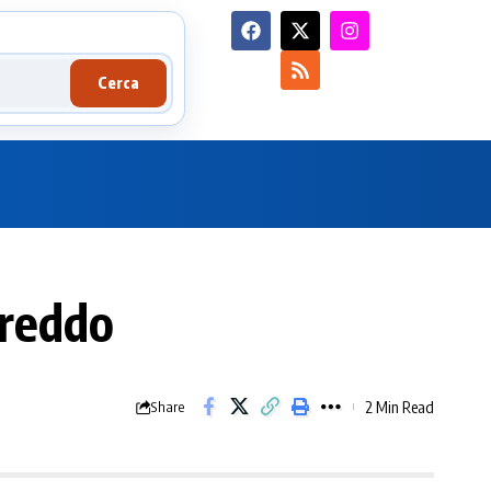
Cerca
freddo
2 Min Read
Share