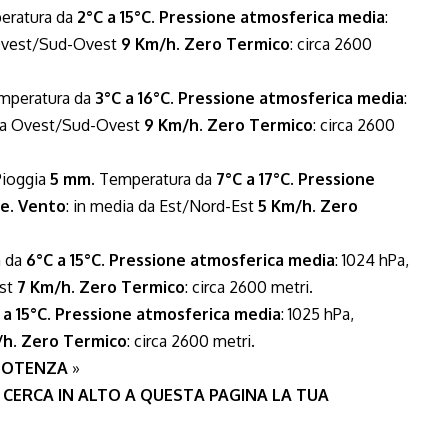
peratura da
2°C a 15°C
.
Pressione atmosferica media
:
 Ovest/Sud-Ovest
9 Km/h
.
Zero Termico
: circa 2600
Temperatura da
3°C a 16°C
.
Pressione atmosferica media
:
 da Ovest/Sud-Ovest
9 Km/h
.
Zero Termico
: circa 2600
Pioggia
5 mm
. Temperatura da
7°C a 17°C
.
Pressione
ne
.
Vento
: in media da Est/Nord-Est
5 Km/h
.
Zero
a da
6°C a 15°C
.
Pressione atmosferica media
: 1024 hPa,
Est
7 Km/h
.
Zero Termico
: circa 2600 metri.
 a 15°C
.
Pressione atmosferica media
: 1025 hPa,
/h
.
Zero Termico
: circa 2600 metri.
 POTENZA
»
 CERCA IN ALTO A QUESTA PAGINA LA TUA