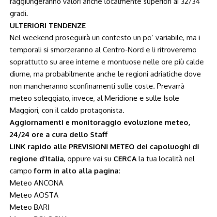
raggiungeranno valori anche localmente superiori ai 32/34
gradi.
ULTERIORI TENDENZE
Nel weekend proseguirà un contesto un po’ variabile, ma i
temporali si smorzeranno al Centro-Nord e li ritroveremo
soprattutto su aree interne e montuose nelle ore più calde
diurne, ma probabilmente anche le regioni adriatiche dove
non mancheranno sconfinamenti sulle coste. Prevarrà
meteo soleggiato, invece, al Meridione e sulle Isole
Maggiori, con il caldo protagonista.
Aggiornamenti e monitoraggio evoluzione meteo,
24/24 ore a cura dello Staff
LINK rapido alle PREVISIONI METEO dei capoluoghi di
regione d’Italia
, oppure vai su
CERCA
la tua località nel
campo
form in alto alla pagina
:
Meteo ANCONA
Meteo AOSTA
Meteo BARI