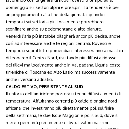
favorendo così la genesi di nuovi rovesci o temporali al
pomeriggio sui settori alpini e prealpini. La tendenza è per
un peggioramento alla fine della giornata, quando i
temporali sui settori alpini localmente potrebbero
sconfinare anche su pedemontane e alte pianure.
Venerdì l’aria più instabile dilagherà ancor più decisa, anche
così ad interessare anche le regioni centrali. Rovesci e
temporali soprattutto pomeridiani interesseranno a macchia
di leopardo il Centro-Nord, risultando più diffusi a ridosso
dei rilievi ma localmente anche in Val padana, Liguria, coste
tirreniche di Toscana ed Alto Lazio, ma successivamente
anche i versanti adriatici.
CALDO ESTIVO, PERSISTENTE AL SUD
Il rinforzo dell’anticiclone porterà ulteriori diffusi aumenti di
temperatura. Affluiranno correnti più calde d’origine nord-
africana, che investiranno più direttamente poi, sul finire
della settimana, le due Isole Maggiori e poi il Sud, dove il
meteo permarrà pienamente estivo. I valori massimi