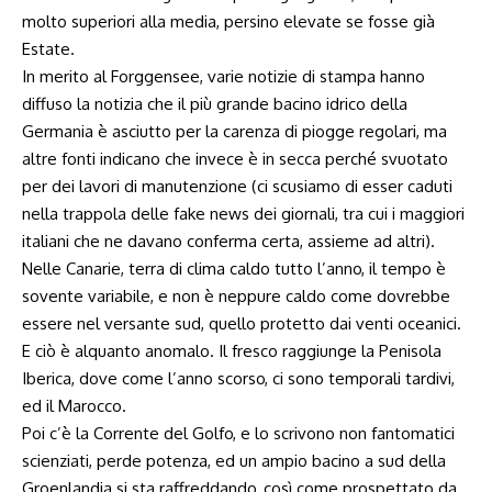
molto superiori alla media, persino elevate se fosse già
Estate.
In merito al Forggensee, varie notizie di stampa hanno
diffuso la notizia che il più grande bacino idrico della
Germania è asciutto per la carenza di piogge regolari, ma
altre fonti indicano che invece è in secca perché svuotato
per dei lavori di manutenzione (ci scusiamo di esser caduti
nella trappola delle fake news dei giornali, tra cui i maggiori
italiani che ne davano conferma certa, assieme ad altri).
Nelle Canarie, terra di clima caldo tutto l’anno, il tempo è
sovente variabile, e non è neppure caldo come dovrebbe
essere nel versante sud, quello protetto dai venti oceanici.
E ciò è alquanto anomalo. Il fresco raggiunge la Penisola
Iberica, dove come l’anno scorso, ci sono temporali tardivi,
ed il Marocco.
Poi c’è la Corrente del Golfo, e lo scrivono non fantomatici
scienziati, perde potenza, ed un ampio bacino a sud della
Groenlandia si sta raffreddando, così come prospettato da