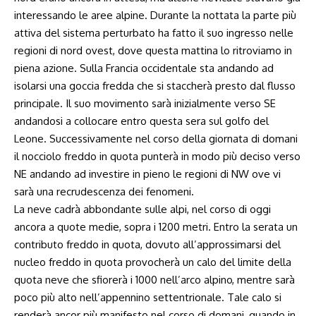
interessando le aree alpine. Durante la nottata la parte più
attiva del sistema perturbato ha fatto il suo ingresso nelle
regioni di nord ovest, dove questa mattina lo ritroviamo in
piena azione. Sulla Francia occidentale sta andando ad
isolarsi una goccia fredda che si staccherà presto dal flusso
principale. Il suo movimento sarà inizialmente verso SE
andandosi a collocare entro questa sera sul golfo del
Leone. Successivamente nel corso della giornata di domani
il nocciolo freddo in quota punterà in modo più deciso verso
NE andando ad investire in pieno le regioni di NW ove vi
sarà una recrudescenza dei fenomeni.
La neve cadrà abbondante sulle alpi, nel corso di oggi
ancora a quote medie, sopra i 1200 metri. Entro la serata un
contributo freddo in quota, dovuto all’approssimarsi del
nucleo freddo in quota provocherà un calo del limite della
quota neve che sfiorerà i 1000 nell’arco alpino, mentre sarà
poco più alto nell’appennino settentrionale. Tale calo si
renderà ancor più manifesto nel corso di domani, quando in