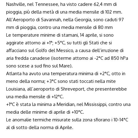
Nashville, nel Tennessee, ha visto cadere 62,4 mm di
pioggia, più della metà di una media mensile di 102 mm.
All’Aeroporto di Savannah, nella Georgia, sono caduti 97
mm di pioggia, contro una media mensile di 80 mm
Le temperature minime di stamani, 14 aprile, si sono
aggirate attorno ai +1°; +5°C, su tutti gli Stati che si
affacciano sul Golfo del Messico, a causa dell’irruzione di
aria fredda canadese (isoterme attorno ai -2°C ad 850 hPa
sono scese a sud fino sul Mare).
Atlanta ha avuto una temperatura minima di +2°C, otto in
meno della norma; +3°C sono stati toccati nella mite
Louisiana, all’aeroporto di Shreveport, che presenterebbe
una media mensile di +12°C.
+1°C è stata la minima a Meridian, nel Mississippi, contro una
media delle minime di aprile di +10°C.
Le anomalie termiche misurate sulla zona sfiorano i 10-14°C
al di sotto della norma di Aprile.