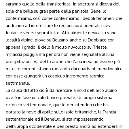
saranno quelle della transitorietà. In apertura si diceva del
sole che brilla su gran parte della penisola. Bene, lo
confermiamo, così come confermiamo i deboli fenomeni che
andranno ad interessare le regioni nord orientali: rilievi
friulani e veneti soprattutto. Attualmente nevica su varie
località alpine, piove su Bolzano, anche su Dobbiaco con
appena 1 grado. Il cielo è molto nuvoloso su Trieste,
minaccia pioggia ma per ora non viene segnalata alcuna
precipitazioni. Va detto anche che l’aria inizia ad essere più
mite, le correnti stanno ruotando dai quadranti meridionali e
con esse giungerà un cospicuo incremento termico
settimanale.
La causa di tutto ciò è da ricercare a nord dell’arco alpino,
ove è in fase un calo barico parziale. Un ampio sistema
ciclonico settentrionale, quello per intenderci che ha
portato la neve di aprile sulle isole britanniche, la Francia
settentrionale ed il Benelux, si sta impossessando
dell’Europa occidentale e ben presto andrà ad estendersi in