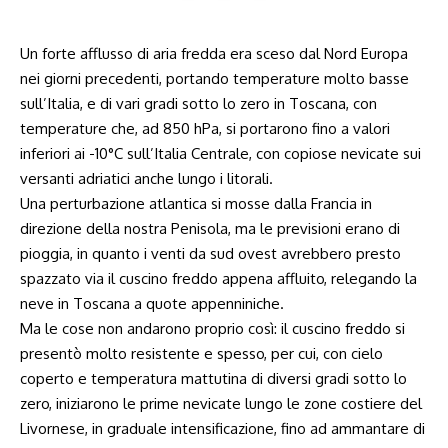
Un forte afflusso di aria fredda era sceso dal Nord Europa
nei giorni precedenti, portando temperature molto basse
sull’Italia, e di vari gradi sotto lo zero in Toscana, con
temperature che, ad 850 hPa, si portarono fino a valori
inferiori ai -10°C sull’Italia Centrale, con copiose nevicate sui
versanti adriatici anche lungo i litorali.
Una perturbazione atlantica si mosse dalla Francia in
direzione della nostra Penisola, ma le previsioni erano di
pioggia, in quanto i venti da sud ovest avrebbero presto
spazzato via il cuscino freddo appena affluito, relegando la
neve in Toscana a quote appenniniche.
Ma le cose non andarono proprio così: il cuscino freddo si
presentò molto resistente e spesso, per cui, con cielo
coperto e temperatura mattutina di diversi gradi sotto lo
zero, iniziarono le prime nevicate lungo le zone costiere del
Livornese, in graduale intensificazione, fino ad ammantare di