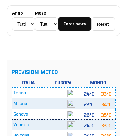
Anno
Mese
Cerca news
Reset