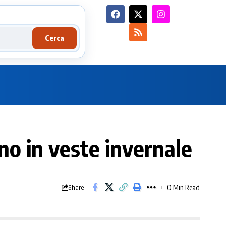
Cerca
ino in veste invernale
0 Min Read
Share