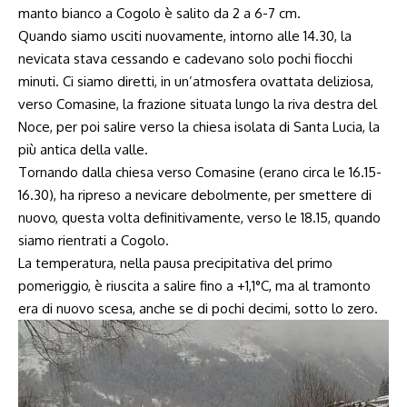
manto bianco a Cogolo è salito da 2 a 6-7 cm.
Quando siamo usciti nuovamente, intorno alle
14.30
, la
nevicata stava cessando e cadevano solo pochi fiocchi
minuti. Ci siamo diretti, in un’atmosfera ovattata deliziosa,
verso Comasine, la frazione situata lungo la riva destra del
Noce, per poi salire verso la chiesa isolata di Santa Lucia, la
più antica della valle.
Tornando dalla chiesa verso Comasine (erano circa le
16.15-
16.30
), ha ripreso a nevicare debolmente, per smettere di
nuovo, questa volta definitivamente, verso le
18.15
, quando
siamo rientrati a Cogolo.
La temperatura, nella pausa precipitativa del primo
pomeriggio, è riuscita a salire fino a +1,1°C, ma al tramonto
era di nuovo scesa, anche se di pochi decimi, sotto lo zero.