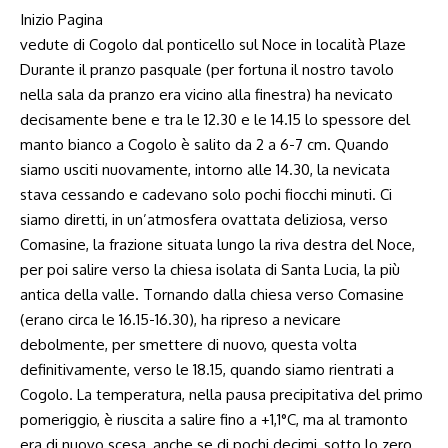
Inizio Pagina
vedute di Cogolo dal ponticello sul Noce in località Plaze
Durante il pranzo pasquale (per fortuna il nostro tavolo
nella sala da pranzo era vicino alla finestra) ha nevicato
decisamente bene e tra le 12.30 e le 14.15 lo spessore del
manto bianco a Cogolo è salito da 2 a 6-7 cm. Quando
siamo usciti nuovamente, intorno alle 14.30, la nevicata
stava cessando e cadevano solo pochi fiocchi minuti. Ci
siamo diretti, in un’atmosfera ovattata deliziosa, verso
Comasine, la frazione situata lungo la riva destra del Noce,
per poi salire verso la chiesa isolata di Santa Lucia, la più
antica della valle. Tornando dalla chiesa verso Comasine
(erano circa le 16.15-16.30), ha ripreso a nevicare
debolmente, per smettere di nuovo, questa volta
definitivamente, verso le 18.15, quando siamo rientrati a
Cogolo. La temperatura, nella pausa precipitativa del primo
pomeriggio, è riuscita a salire fino a +1,1°C, ma al tramonto
era di nuovo scesa, anche se di pochi decimi, sotto lo zero.