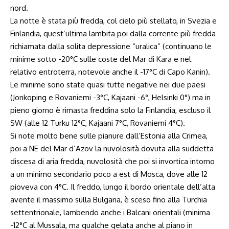
nord.
La notte è stata più fredda, col cielo più stellato, in Svezia e
Finlandia, quest’ultima lambita poi dalla corrente più fredda
richiamata dalla solita depressione “uralica” (continuano le
minime sotto -20°C sulle coste del Mar di Kara e nel
relativo entroterra, notevole anche il -17°C di Capo Kanin).
Le minime sono state quasi tutte negative nei due paesi
(Jonkoping e Rovaniemi -3°C, Kajaani -6°, Helsinki 0°) ma in
pieno giorno è rimasta freddina solo la Finlandia, escluso il
SW (alle 12 Turku 12°C, Kajaani 7°C, Rovaniemi 4°C).
Si note molto bene sulle pianure dall’Estonia alla Crimea,
poi a NE del Mar d’Azov la nuvolosità dovuta alla suddetta
discesa di aria fredda, nuvolosità che poi si invortica intorno
a un minimo secondario poco a est di Mosca, dove alle 12
pioveva con 4°C. Il freddo, lungo il bordo orientale dell’alta
avente il massimo sulla Bulgaria, è sceso fino alla Turchia
settentrionale, lambendo anche i Balcani orientali (minima
-12°C al Mussala, ma qualche gelata anche al piano in