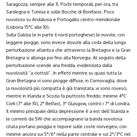
Saragozza, sempre alle 11. Pochi temporali, per ora, tra
Sardegna e Tunisia e sulle Bocche di Bonifacio. Poco
nuvoloso su Andalusia e Portogallo centro-meridionale
(Lisbona 15°C alle 10).
Sulla Galizia (e in parte il nord portoghese) le nuvole, con
leggere piogge, sono invece dovute alla coda della lunga
perturbazione atlantica che attraverso la Bretagna e la Gran
Bretagna si allunga poi fino alla Norvegia. Al seguito della
perturbazione scende aria fredda, evidenziata dalla
nuvolosità “a ciottoli”. In effetti mentre su quasi tutta la
Gran Bretagna vi sono piogge diffuse, in Cornovaglia, dove
la nuvolosità più compatta è già transitata, vi sono rovesci,
mentre in Irlanda e Scozia fa piuttosto freddo: minime 4°C
Cork (7° alle 10), 2° Belfast, 3° Glasgow, contro i 7° di Londra.
Il minimo principale della depressione è a est dell’Islanda e
le correnti da SW che accompagnano la banda nuvolosa
citata portano pioggia e tepore sulle coste norvegesi, con
minime ancora sui 5°/6° nella parte centrale e sui 2°/3°C nel